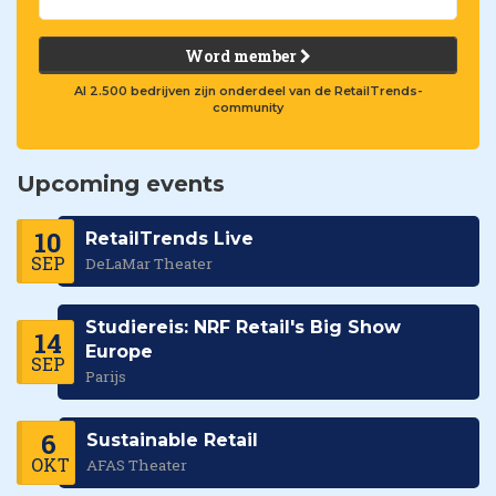
Word member
Al 2.500 bedrijven zijn onderdeel van de RetailTrends-
community
Upcoming events
10
RetailTrends Live
SEP
DeLaMar Theater
Studiereis: NRF Retail's Big Show
14
Europe
SEP
Parijs
6
Sustainable Retail
OKT
AFAS Theater