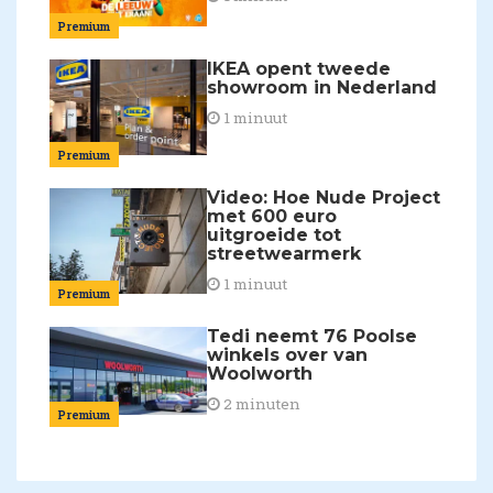
Premium
IKEA opent tweede
showroom in Nederland
1 minuut
Premium
Video: Hoe Nude Project
met 600 euro
uitgroeide tot
streetwearmerk
1 minuut
Premium
Tedi neemt 76 Poolse
winkels over van
Woolworth
2 minuten
Premium