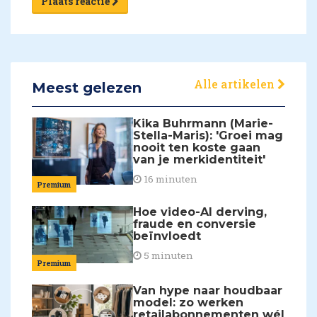
Plaats reactie
Alle artikelen
Meest gelezen
Kika Buhrmann (Marie-
Stella-Maris): 'Groei mag
nooit ten koste gaan
van je merkidentiteit'
16 minuten
Premium
Hoe video-AI derving,
fraude en conversie
beïnvloedt
5 minuten
Premium
Van hype naar houdbaar
model: zo werken
retailabonnementen wél