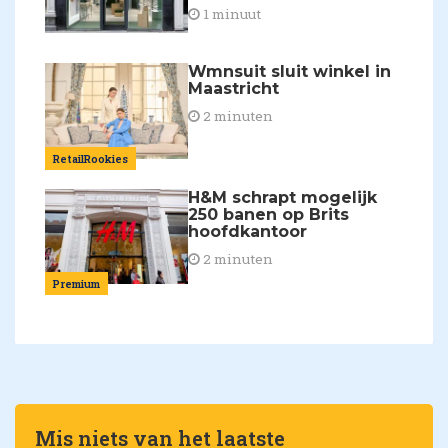
1 minuut
Wmnsuit sluit winkel in
Maastricht
2 minuten
RetailRookies
H&M schrapt mogelijk
250 banen op Brits
hoofdkantoor
2 minuten
Premium
Mis niets van het laatste