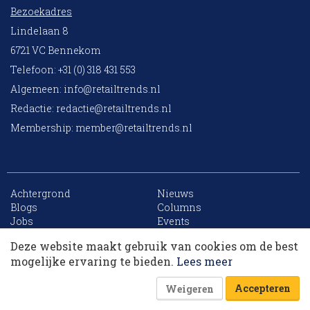
Bezoekadres
Lindelaan 8
6721 VC Bennekom
Telefoon: +31 (0) 318 431 553
Algemeen:
info@retailtrends.nl
Redactie:
redactie@retailtrends.nl
Membership:
member@retailtrends.nl
Achtergrond
Nieuws
10 collega’s
Blogs
Columns
Jobs
Events
Contact
Word member
Deze website maakt gebruik van cookies om de best
Archief
Sitemap
Korting op events
mogelijke ervaring te bieden.
Lees meer
Accepteren
Weigeren
Website is powered by