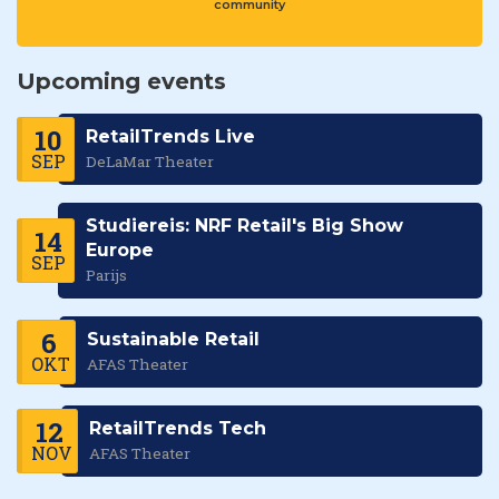
community
Upcoming events
10
RetailTrends Live
SEP
DeLaMar Theater
Studiereis: NRF Retail's Big Show
14
Europe
SEP
Parijs
6
Sustainable Retail
OKT
AFAS Theater
12
RetailTrends Tech
NOV
AFAS Theater