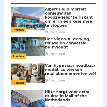
Albert Heijn morrelt
opnieuw aan
koopzegels: 'Te riskant
om er in één keer mee
te stoppen'
Premium
5 minuten
Hoe video-AI derving,
fraude en conversie
beïnvloedt
5 minuten
Premium
Van hype naar houdbaar
model: zo werken
retailabonnementen wél
8 minuten
Premium
Hitte zorgt voor extra
drukte in Mall of the
Netherlands
2 minuten