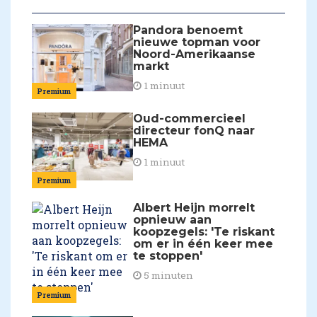
Pandora benoemt
nieuwe topman voor
Noord-Amerikaanse
markt
1 minuut
Premium
Oud-commercieel
directeur fonQ naar
HEMA
1 minuut
Premium
Albert Heijn morrelt
opnieuw aan
koopzegels: 'Te riskant
om er in één keer mee
te stoppen'
5 minuten
Premium