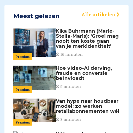
Alle artikelen
Meest gelezen
Kika Buhrmann (Marie-
Stella-Maris): 'Groei mag
nooit ten koste gaan
van je merkidentiteit'
16 minuten
Premium
Hoe video-AI derving,
fraude en conversie
beïnvloedt
5 minuten
Premium
Van hype naar houdbaar
model: zo werken
retailabonnementen wél
8 minuten
Premium