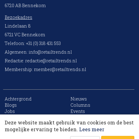
6720 AB Bennekom
Bezoekadres
Lindelaan 8
6721 VC Bennekom
Telefoon: +31 (0) 318 431 553
Algemeen:
info@retailtrends.nl
Redactie:
redactie@retailtrends.nl
Membership:
member@retailtrends.nl
Achtergrond
Nieuws
10 collega’s
Blogs
Columns
Jobs
Events
Contact
Word member
Deze website maakt gebruik van cookies om de best
Archief
Sitemap
Korting op events
mogelijke ervaring te bieden.
Lees meer