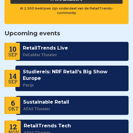
Al 2.500 bedrijven zijn onderdeel van de RetailTrends-
community
Upcoming events
10
RetailTrends Live
SEP
DeLaMar Theater
Studiereis: NRF Retail's Big Show
14
Europe
SEP
Parijs
6
Sustainable Retail
OKT
AFAS Theater
12
RetailTrends Tech
NOV
AFAS Theater