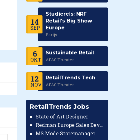
Studiereis: NRF
14
Retail's Big Show
SEP
Europe
Parijs
6
Sustainable Retail
OKT
AFAS Theater
12
RetailTrends Tech
NOV
AFAS Theater
RetailTrends Jobs
State of Art Designer
Redman Europe Sales Developer (Europe)
MS Mode Storemanager