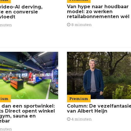
Van hype naar houdbaar
video-AI derving,
model: zo werken
de en conversie
retailabonnementen wél
vloedt
8 minuten
inuten
mium
Premium
 dan een sportwinkel:
Column: De vezelfantasi
ts Direct opent winkel
van Albert Heijn
gym, sauna en
4 minuten
ebar
inuten