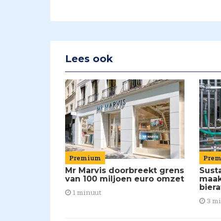
Lees ook
Premium
Pre
Mr Marvis doorbreekt grens
Susta
van 100 miljoen euro omzet
maakt
biera
1 minuut
3 m