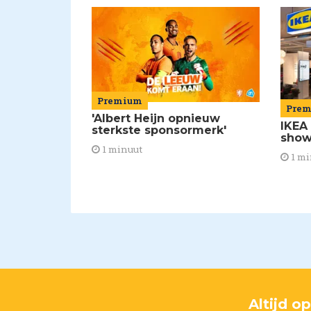
Premium
Pre
'Albert Heijn opnieuw
IKEA
sterkste sponsormerk'
show
1 minuut
1 mi
Altijd o