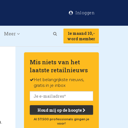
Inloggen
Meer
1e maand 10,-
Search
word member
Mis niets van het
laatste retailnieuws
Het belangrijkste nieuws,
gratis in je inbox
Houd mij op de hoogte
Al 57.500 professionals gingen je
.
voor!