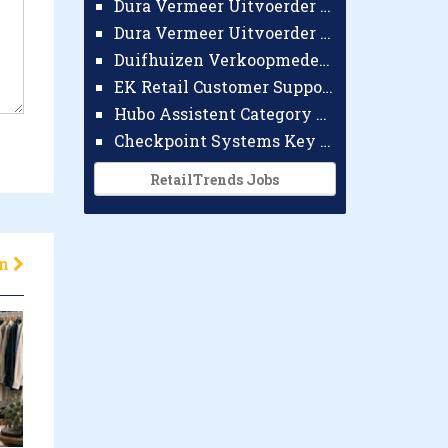
Dura Vermeer Uitvoerder GWW Amsterdam
Dura Vermeer Uitvoerder Civiel Nijmegen
Duifhuizen Verkoopmedewerker Ridderkerk
EK Retail Customer Support Omnichannel
Hubo Assistent Category Manager
Checkpoint Systems Key Accountmanager Benelux
RetailTrends Jobs
en