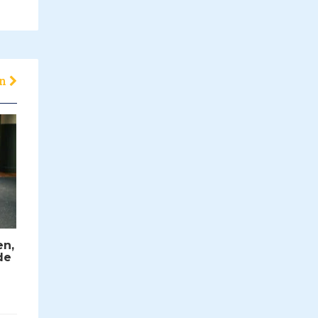
en
en,
de