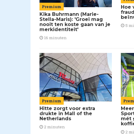
Premium
Hoe 
frau
Kika Buhrmann (Marie-
beïn
Stella-Maris): 'Groei mag
nooit ten koste gaan van je
5 m
merkidentiteit'
16 minuten
Pre
Premium
Meer
Hitte zorgt voor extra
Spor
drukte in Mall of the
mét 
Netherlands
koffi
2 minuten
2 m