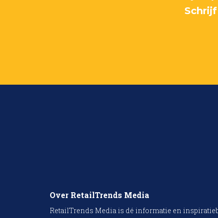
Schrij
Over RetailTrends Media
RetailTrends Media is dé informatie en inspiratie