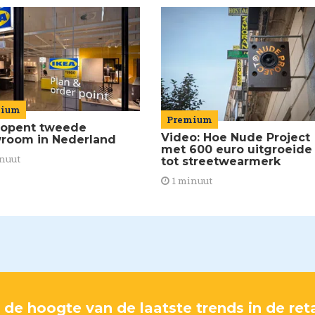
mium
Premium
 opent tweede
Video: Hoe Nude Project
room in Nederland
met 600 euro uitgroeide
nuut
tot streetwearmerk
1 minuut
p de hoogte van de laatste trends in de reta