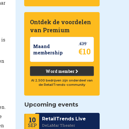
aar
Ontdek de voordelen
van Premium
 is
€39
Maand
€10
membership
en
e
Word member
Al 2.500 bedrijven zijn onderdeel van
de RetailTrends-community
Upcoming events
en.
e
10
RetailTrends Live
SEP
en
DeLaMar Theater