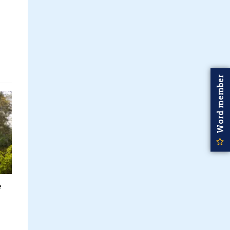
Word member
e