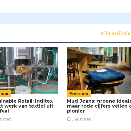
Alle artikel
mium
Premium
inable Retail: Inditex
Mud Jeans: groene ideal
 werk van textiel uit
maar rode cijfers vellen 
fval
pionier
inuten
5 minuten