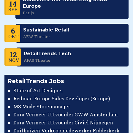
14
Europe
SEP
Parijs
6
Sustainable Retail
OKT
AFAS Theater
12
RetailTrends Tech
NOV
AFAS Theater
RetailTrends Jobs
State of Art Designer
Redman Europe Sales Developer (Europe)
MS Mode Storemanager
Dura Vermeer Uitvoerder GWW Amsterdam
Dura Vermeer Uitvoerder Civiel Nijmegen
Duifhuizen Verkoopmedewerker Ridderkerk