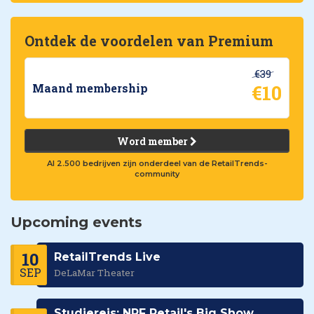
Ontdek de voordelen van Premium
€39
€10
Maand membership
Word member
Al 2.500 bedrijven zijn onderdeel van de RetailTrends-
community
Upcoming events
10
RetailTrends Live
SEP
DeLaMar Theater
Studiereis: NRF Retail's Big Show