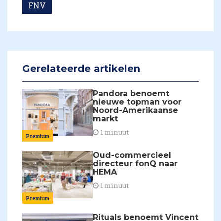
FNV
Gerelateerde artikelen
Pandora benoemt
nieuwe topman voor
Noord-Amerikaanse
markt
1 minuut
Premium
Oud-commercieel
directeur fonQ naar
HEMA
1 minuut
Premium
Rituals benoemt Vincent