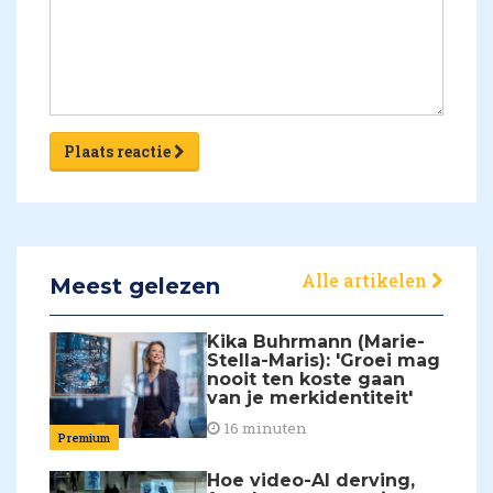
Plaats reactie
Alle artikelen
Meest gelezen
Kika Buhrmann (Marie-
Stella-Maris): 'Groei mag
nooit ten koste gaan
van je merkidentiteit'
16 minuten
Premium
Hoe video-AI derving,