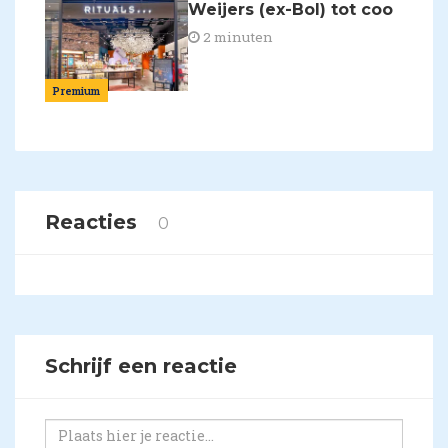
Weijers (ex-Bol) tot coo
2 minuten
Premium
Reacties
0
Schrijf een reactie