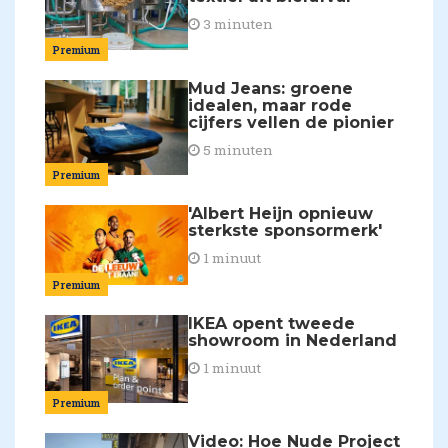
3 minuten
Premium
Mud Jeans: groene
idealen, maar rode
cijfers vellen de pionier
5 minuten
Premium
'Albert Heijn opnieuw
sterkste sponsormerk'
1 minuut
Premium
IKEA opent tweede
showroom in Nederland
1 minuut
Premium
Video: Hoe Nude Project