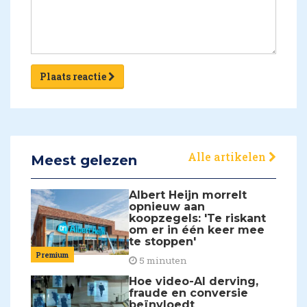
Plaats reactie
Alle artikelen
Meest gelezen
Albert Heijn morrelt
opnieuw aan
koopzegels: 'Te riskant
om er in één keer mee
te stoppen'
Premium
5 minuten
Hoe video-AI derving,
fraude en conversie
beïnvloedt