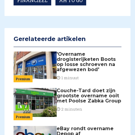
FINANCIEEL
AH TO GO
Gerelateerde artikelen
'Overname
drogisterijketen Boots
op losse schroeven na
afgewezen bod'
1 minuut
Premium
Couche-Tard doet zijn
grootste overname ooit
met Poolse Zabka Group
2 minuten
Premium
eBay rondt overname
Depop af