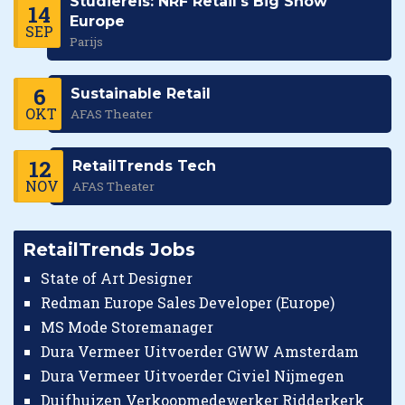
Studiereis: NRF Retail's Big Show
14
Europe
SEP
Parijs
6
Sustainable Retail
OKT
AFAS Theater
12
RetailTrends Tech
NOV
AFAS Theater
RetailTrends Jobs
State of Art Designer
Redman Europe Sales Developer (Europe)
MS Mode Storemanager
Dura Vermeer Uitvoerder GWW Amsterdam
Dura Vermeer Uitvoerder Civiel Nijmegen
Duifhuizen Verkoopmedewerker Ridderkerk