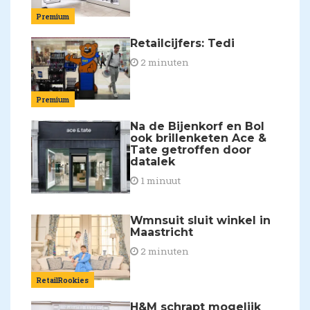
Premium
Retailcijfers: Tedi
2 minuten
Premium
Na de Bijenkorf en Bol
ook brillenketen Ace &
Tate getroffen door
datalek
1 minuut
Wmnsuit sluit winkel in
Maastricht
2 minuten
RetailRookies
H&M schrapt mogelijk