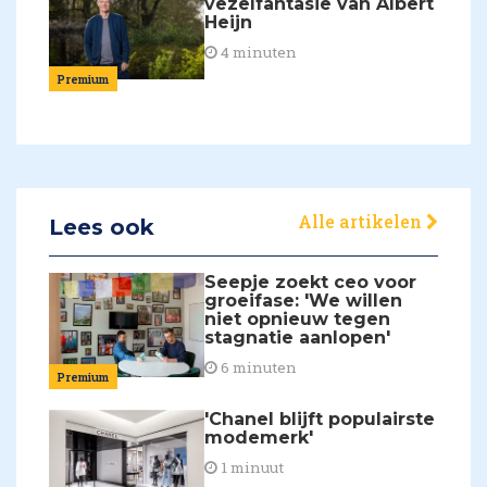
vezelfantasie van Albert
Heijn
4 minuten
Premium
Alle artikelen
Lees ook
Seepje zoekt ceo voor
groeifase: 'We willen
niet opnieuw tegen
stagnatie aanlopen'
6 minuten
Premium
'Chanel blijft populairste
modemerk'
1 minuut