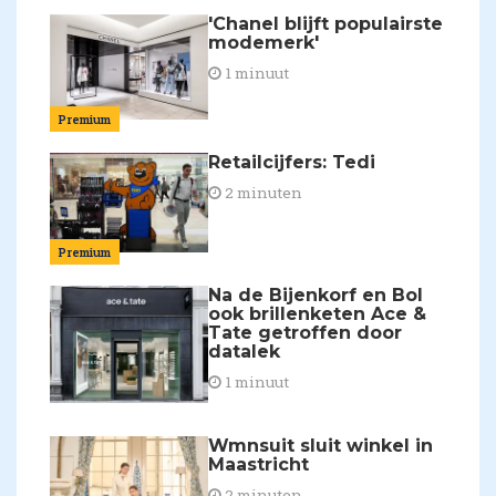
'Chanel blijft populairste
modemerk'
1 minuut
Premium
Retailcijfers: Tedi
2 minuten
Premium
Na de Bijenkorf en Bol
ook brillenketen Ace &
Tate getroffen door
datalek
1 minuut
Wmnsuit sluit winkel in
Maastricht
2 minuten