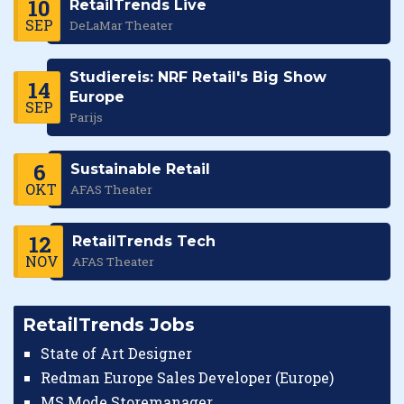
10
RetailTrends Live
SEP
DeLaMar Theater
Studiereis: NRF Retail's Big Show
14
Europe
SEP
Parijs
6
Sustainable Retail
OKT
AFAS Theater
12
RetailTrends Tech
NOV
AFAS Theater
RetailTrends Jobs
State of Art Designer
Redman Europe Sales Developer (Europe)
MS Mode Storemanager