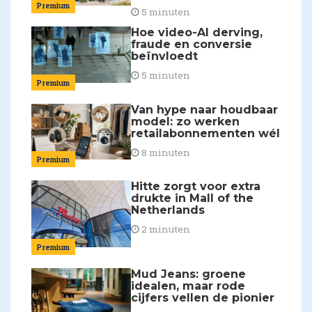
Premium
5 minuten
Hoe video-AI derving,
fraude en conversie
beïnvloedt
5 minuten
Premium
Van hype naar houdbaar
model: zo werken
retailabonnementen wél
8 minuten
Premium
Hitte zorgt voor extra
drukte in Mall of the
Netherlands
2 minuten
Premium
Mud Jeans: groene
idealen, maar rode
cijfers vellen de pionier