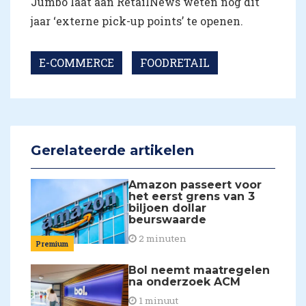
Jumbo laat aan RetailNews weten nog dit
jaar ‘externe pick-up points’ te openen.
E-COMMERCE
FOODRETAIL
Gerelateerde artikelen
Amazon passeert voor
het eerst grens van 3
biljoen dollar
beurswaarde
2 minuten
Premium
Bol neemt maatregelen
na onderzoek ACM
1 minuut