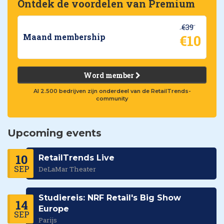
Ontdek de voordelen van Premium
€39
€10
Maand membership
Word member
Al 2.500 bedrijven zijn onderdeel van de RetailTrends-
community
Upcoming events
10
RetailTrends Live
SEP
DeLaMar Theater
Studiereis: NRF Retail's Big Show
14
Europe
SEP
Parijs