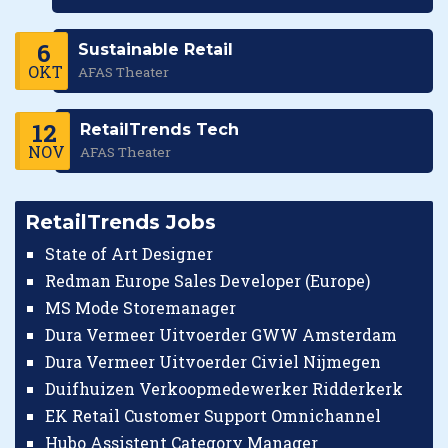
6
Sustainable Retail
OKT
AFAS Theater
12
RetailTrends Tech
NOV
AFAS Theater
RetailTrends Jobs
State of Art Designer
Redman Europe Sales Developer (Europe)
MS Mode Storemanager
Dura Vermeer Uitvoerder GWW Amsterdam
Dura Vermeer Uitvoerder Civiel Nijmegen
Duifhuizen Verkoopmedewerker Ridderkerk
EK Retail Customer Support Omnichannel
Hubo Assistent Category Manager