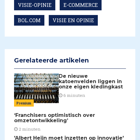
VISIE-OPINIE
E-COMMERCE
BOL.COM
VISIE EN OPINIE
Gerelateerde artikelen
De nieuwe
katoenvelden liggen in
onze eigen kledingkast
6 minuten
Premium
‘Franchisers optimistisch over
omzetontwikkeling’
2 minuten
'Albert Heijn moet inzetten op innovatie'