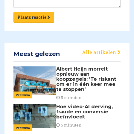
Plaats reactie
Alle artikelen
Meest gelezen
Albert Heijn morrelt
opnieuw aan
koopzegels: 'Te riskant
om er in één keer mee
te stoppen'
Premium
5 minuten
Hoe video-AI derving,
fraude en conversie
beïnvloedt
5 minuten
Premium