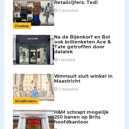
Retailcijfers: Tedi
2 minuten
Premium
Na de Bijenkorf en Bol
ook brillenketen Ace &
Tate getroffen door
datalek
1 minuut
Wmnsuit sluit winkel in
Maastricht
2 minuten
RetailRookies
H&M schrapt mogelijk
250 banen op Brits
hoofdkantoor