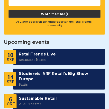
Word member
Al 2.500 bedrijven zijn onderdeel van de RetailTrends-
community
Upcoming events
10
RetailTrends Live
SEP
DeLaMar Theater
Studiereis: NRF Retail's Big Show
14
Europe
SEP
Parijs
6
Sustainable Retail
OKT
AFAS Theater