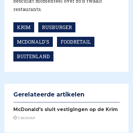
beschikt momenteel over zo’n twaalf
restaurants.
KRIM
RUSBURGER
MCDONALD'S
FOODRETAIL
BUITENLAND
Gerelateerde artikelen
McDonald's sluit vestigingen op de Krim
1 minuut