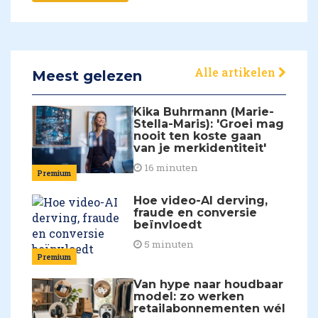
Alle artikelen
Meest gelezen
Kika Buhrmann (Marie-
Stella-Maris): 'Groei mag
nooit ten koste gaan
van je merkidentiteit'
16 minuten
Premium
Hoe video-AI derving,
fraude en conversie
beïnvloedt
5 minuten
Premium
Van hype naar houdbaar
model: zo werken
retailabonnementen wél