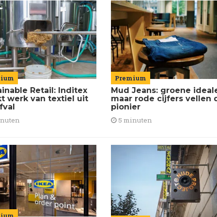
mium
Premium
inable Retail: Inditex
Mud Jeans: groene ideal
 werk van textiel uit
maar rode cijfers vellen 
fval
pionier
inuten
5 minuten
mium