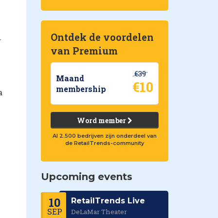
Ontdek de voordelen
r
van Premium
€39
Maand
€10
membership
a
Word member
Al 2.500 bedrijven zijn onderdeel van
de RetailTrends-community
Upcoming events
10
RetailTrends Live
SEP
DeLaMar Theater