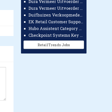
Dura Vermeer Uitvoerder GWW Amsterdam
Dura Vermeer Uitvoerder Civiel Nijmegen
Duifhuizen Verkoopmedewerker Ridderkerk
EK Retail Customer Support Omnichannel
Hubo Assistent Category Manager
Checkpoint Systems Key Accountmanager Benelux
RetailTrends Jobs