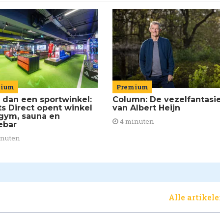
mium
Premium
 dan een sportwinkel:
Column: De vezelfantasi
ts Direct opent winkel
van Albert Heijn
gym, sauna en
4 minuten
ebar
inuten
Alle artikel