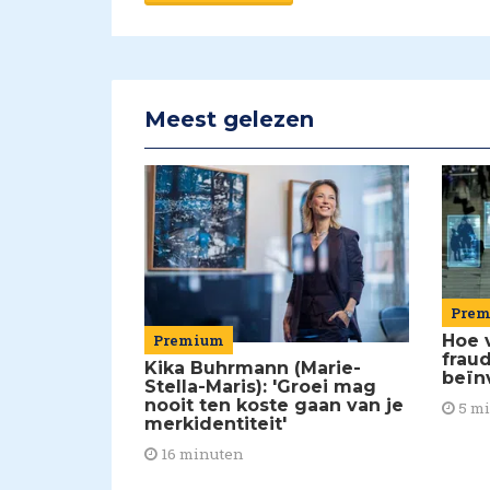
Meest gelezen
Pre
Premium
Hoe 
frau
Kika Buhrmann (Marie-
beïn
Stella-Maris): 'Groei mag
nooit ten koste gaan van je
5 m
merkidentiteit'
16 minuten