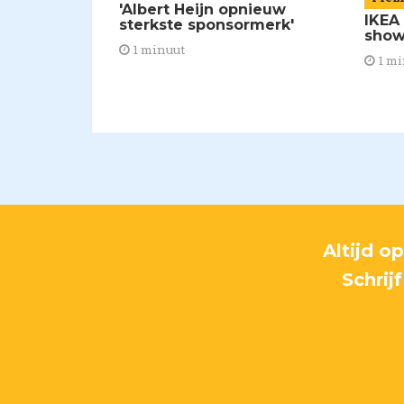
'Albert Heijn opnieuw
IKEA
sterkste sponsormerk'
show
1 minuut
1 mi
Altijd o
Schrij