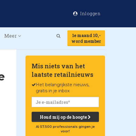
Inloggen
Meer
1e maand 10,-
Search
word member
Mis niets van het
e
laatste retailnieuws
Het belangrijkste nieuws,
gratis in je inbox
Houd mij op de hoogte
Al 57.500 professionals gingen je
voor!