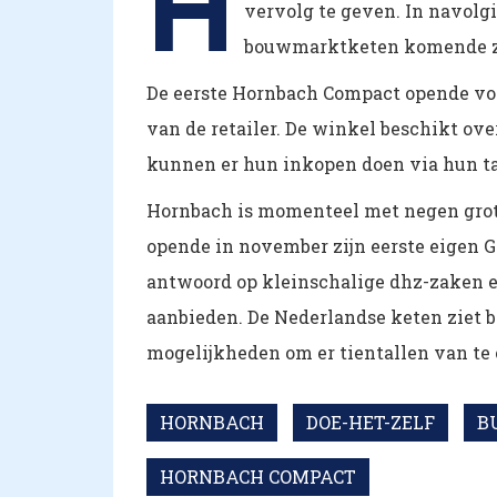
H
vervolg te geven. In navolg
bouwmarktketen komende zom
De eerste Hornbach Compact opende vori
van de retailer. De winkel beschikt o
kunnen er hun inkopen doen via hun ta
Hornbach is momenteel met negen grot
opende in november zijn eerste eigen
antwoord op kleinschalige dhz-zaken e
aanbieden. De Nederlandse keten ziet bi
mogelijkheden om er tientallen van te
HORNBACH
DOE-HET-ZELF
B
HORNBACH COMPACT