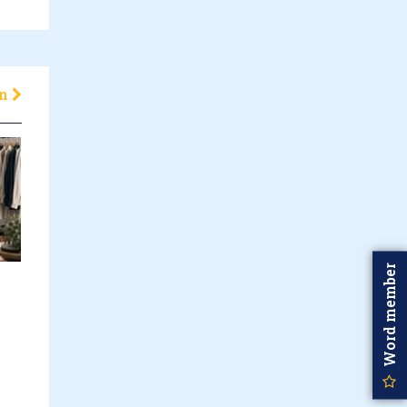
en
Word member