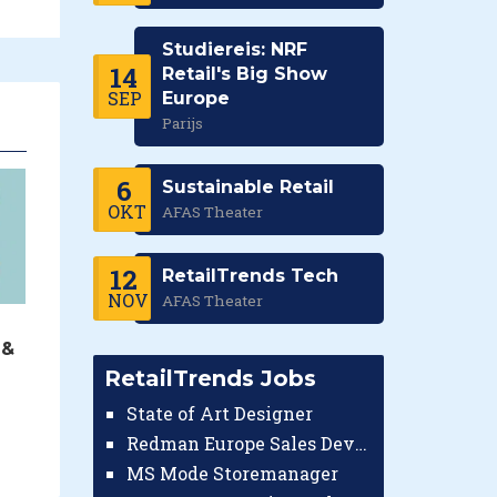
Studiereis: NRF
14
Retail's Big Show
SEP
Europe
Parijs
6
Sustainable Retail
OKT
AFAS Theater
12
RetailTrends Tech
NOV
AFAS Theater
 &
RetailTrends Jobs
State of Art Designer
Redman Europe Sales Developer (Europe)
MS Mode Storemanager