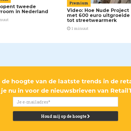
Premium
 opent tweede
Video: Hoe Nude Project
room in Nederland
met 600 euro uitgroeide
nuut
tot streetwearmerk
1 minuut
p de hoogte van de laatste trends in de reta
f je nu in voor de nieuwsbrieven van Retail
Houd mij op de hoogte