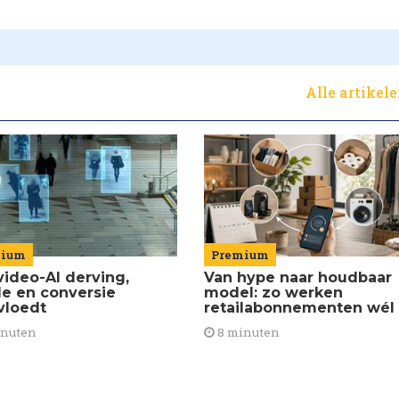
Alle artikel
Premium
mium
Van hype naar houdbaar
video-AI derving,
model: zo werken
de en conversie
retailabonnementen wél
vloedt
8 minuten
inuten