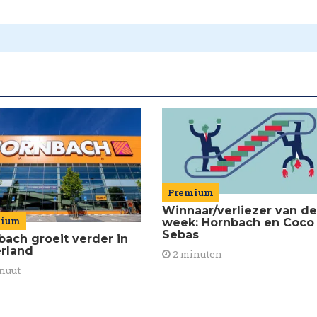
Premium
Winnaar/verliezer van de
mium
week: Hornbach en Coco
Sebas
bach groeit verder in
rland
2 minuten
nuut