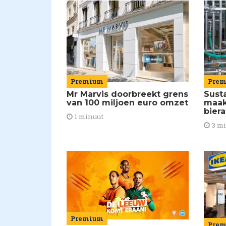
Premium
Pre
Mr Marvis doorbreekt grens
Susta
van 100 miljoen euro omzet
maakt
biera
1 minuut
3 m
Premium
Pre