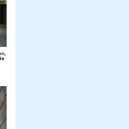
en,
de