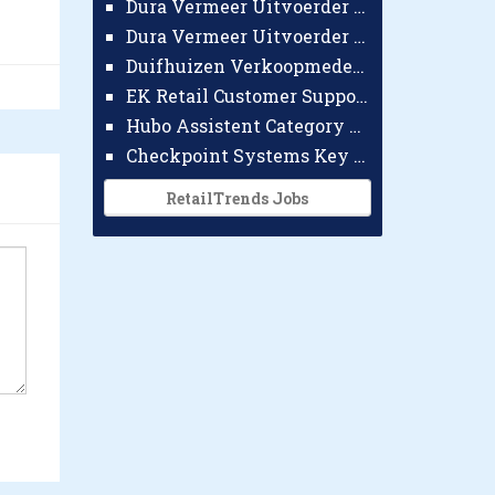
Dura Vermeer Uitvoerder GWW Amsterdam
Dura Vermeer Uitvoerder Civiel Nijmegen
Duifhuizen Verkoopmedewerker Ridderkerk
EK Retail Customer Support Omnichannel
Hubo Assistent Category Manager
Checkpoint Systems Key Accountmanager Benelux
RetailTrends Jobs