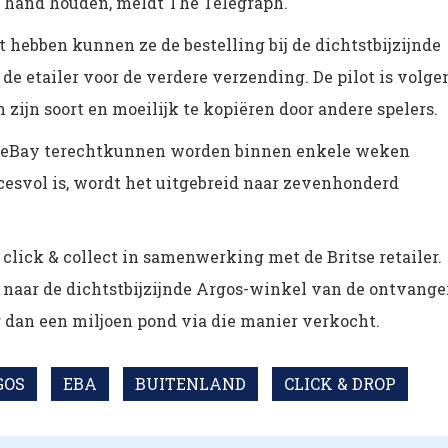
 hand houden, meldt The Telegraph.
hebben kunnen ze de bestelling bij de dichtstbijzijnde
de etailer voor de verdere verzending. De pilot is volge
 zijn soort en moeilijk te kopiëren door andere spelers.
n eBay terechtkunnen worden binnen enkele weken
svol is, wordt het uitgebreid naar zevenhonderd
click & collect in samenwerking met de Britse retailer.
 naar de dichtstbijzijnde Argos-winkel van de ontvange
r dan een miljoen pond via die manier verkocht.
GOS
EBA
BUITENLAND
CLICK & DROP