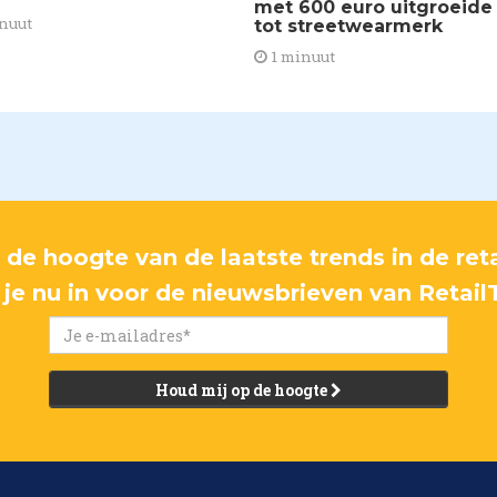
met 600 euro uitgroeide
nuut
tot streetwearmerk
1 minuut
p de hoogte van de laatste trends in de reta
f je nu in voor de nieuwsbrieven van Retail
Houd mij op de hoogte