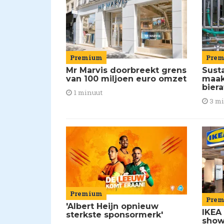
Premium
Pre
Mr Marvis doorbreekt grens
Susta
van 100 miljoen euro omzet
maakt
biera
1 minuut
3 m
Premium
Pre
'Albert Heijn opnieuw
IKEA
sterkste sponsormerk'
show