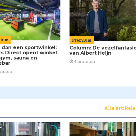
mium
Premium
 dan een sportwinkel:
Column: De vezelfantasi
ts Direct opent winkel
van Albert Heijn
gym, sauna en
4 minuten
ebar
inuten
Alle artikel