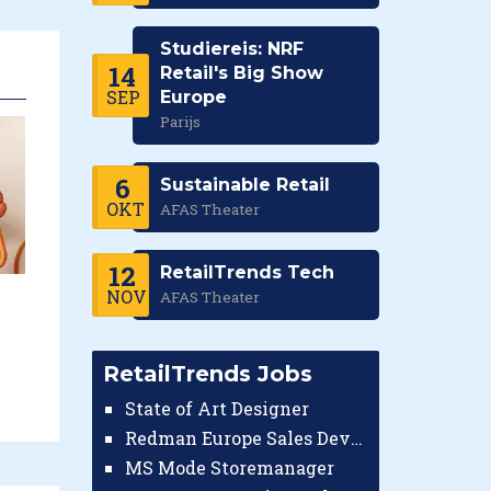
Studiereis: NRF
14
Retail's Big Show
SEP
Europe
Parijs
6
Sustainable Retail
OKT
AFAS Theater
12
RetailTrends Tech
NOV
AFAS Theater
RetailTrends Jobs
State of Art Designer
Redman Europe Sales Developer (Europe)
MS Mode Storemanager