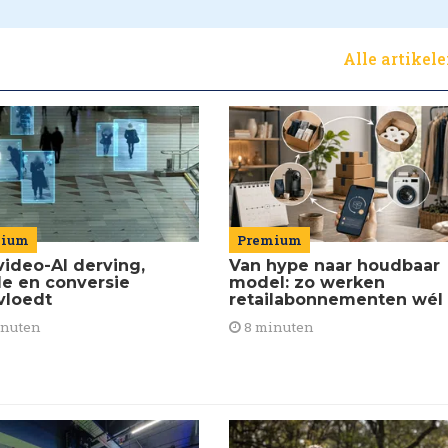
Alle artikel
Premium
mium
Van hype naar houdbaar
video-AI derving,
model: zo werken
de en conversie
retailabonnementen wél
vloedt
8 minuten
inuten