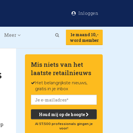
Inloggen
Meer
1e maand 10,-
Search
word member
Mis niets van het
s
laatste retailnieuws
Het belangrijkste nieuws,
gratis in je inbox
Houd mij op de hoogte
op
Al 57.500 professionals gingen je
voor!