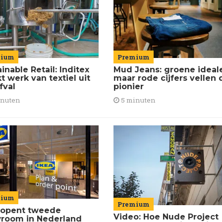
mium
Premium
inable Retail: Inditex
Mud Jeans: groene ideal
 werk van textiel uit
maar rode cijfers vellen 
fval
pionier
inuten
5 minuten
mium
Premium
 opent tweede
Video: Hoe Nude Project
room in Nederland