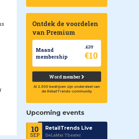
Ontdek de voordelen
ns
van Premium
€39
Maand
€10
membership
Word member
Al 2.500 bedrijven zijn onderdeel van
r
de RetailTrends-community
Upcoming events
10
RetailTrends Live
SEP
DeLaMar Theater