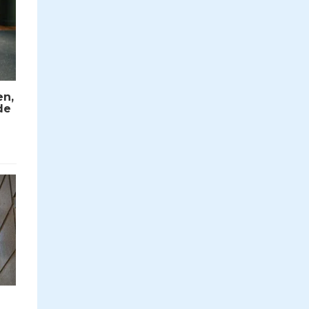
en,
de