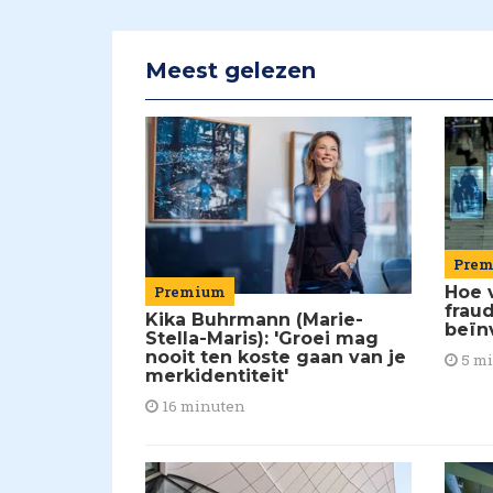
Meest gelezen
Pre
Premium
Hoe 
frau
Kika Buhrmann (Marie-
beïn
Stella-Maris): 'Groei mag
nooit ten koste gaan van je
5 m
merkidentiteit'
16 minuten