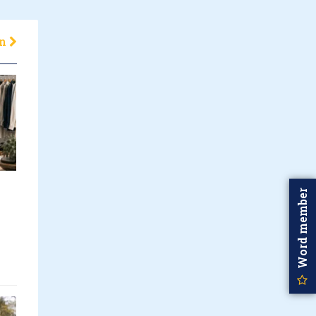
en
Word member