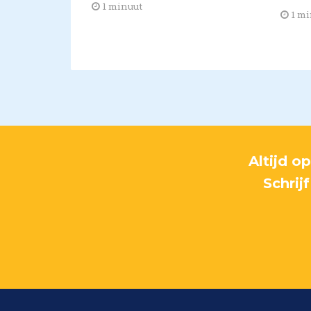
1 minuut
1 mi
Altijd o
Schrij