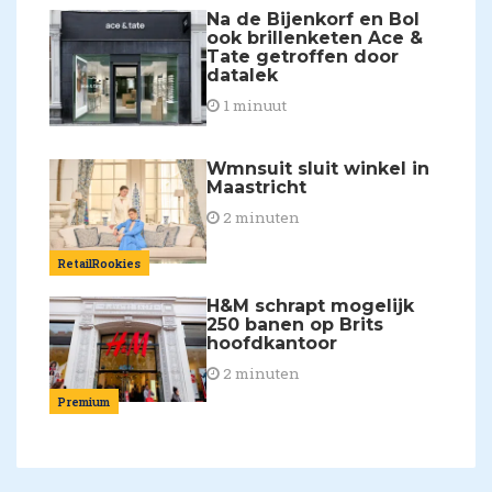
Na de Bijenkorf en Bol
ook brillenketen Ace &
Tate getroffen door
datalek
1 minuut
Wmnsuit sluit winkel in
Maastricht
2 minuten
RetailRookies
H&M schrapt mogelijk
250 banen op Brits
hoofdkantoor
2 minuten
Premium