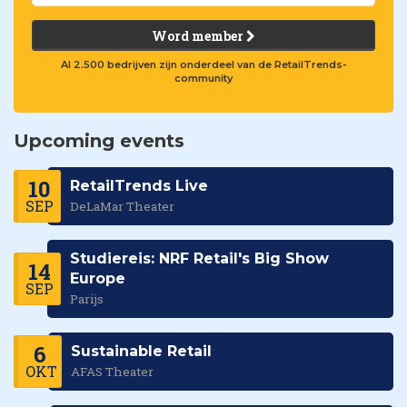
Word member
Al 2.500 bedrijven zijn onderdeel van de RetailTrends-
community
Upcoming events
10
RetailTrends Live
SEP
DeLaMar Theater
Studiereis: NRF Retail's Big Show
14
Europe
SEP
Parijs
6
Sustainable Retail
OKT
AFAS Theater