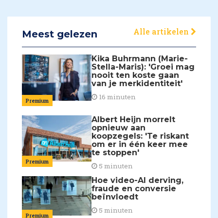
Alle artikelen
Meest gelezen
Kika Buhrmann (Marie-
Stella-Maris): 'Groei mag
nooit ten koste gaan
van je merkidentiteit'
16 minuten
Premium
Albert Heijn morrelt
opnieuw aan
koopzegels: 'Te riskant
om er in één keer mee
te stoppen'
Premium
5 minuten
Hoe video-AI derving,
fraude en conversie
beïnvloedt
5 minuten
Premium