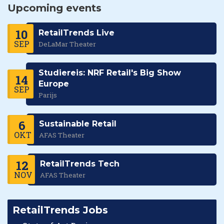
Upcoming events
10
RetailTrends Live
SEP
DeLaMar Theater
Studiereis: NRF Retail's Big Show
14
Europe
SEP
Parijs
6
Sustainable Retail
OKT
AFAS Theater
12
RetailTrends Tech
NOV
AFAS Theater
RetailTrends Jobs