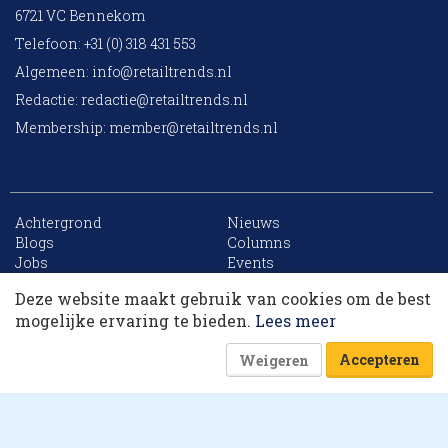
6721 VC Bennekom
Telefoon: +31 (0) 318 431 553
Algemeen:
info@retailtrends.nl
Redactie:
redactie@retailtrends.nl
Membership:
member@retailtrends.nl
Achtergrond
Nieuws
10 collega’s
Blogs
Columns
Jobs
Events
Contact
Word member
Deze website maakt gebruik van cookies om de best
Archief
Sitemap
Korting op events
mogelijke ervaring te bieden.
Lees meer
Accepteren
Weigeren
Website is powered by