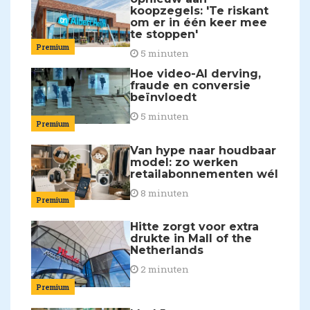
koopzegels: 'Te riskant
om er in één keer mee
te stoppen'
Premium
5 minuten
Hoe video-AI derving,
fraude en conversie
beïnvloedt
5 minuten
Premium
Van hype naar houdbaar
model: zo werken
retailabonnementen wél
8 minuten
Premium
Hitte zorgt voor extra
drukte in Mall of the
Netherlands
2 minuten
Premium