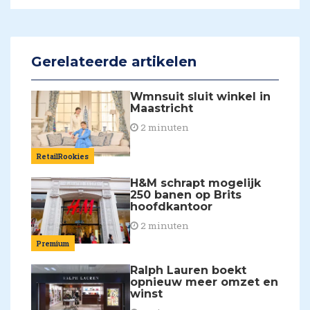
Gerelateerde artikelen
Wmnsuit sluit winkel in
Maastricht
2 minuten
RetailRookies
H&M schrapt mogelijk
250 banen op Brits
hoofdkantoor
2 minuten
Premium
Ralph Lauren boekt
opnieuw meer omzet en
winst