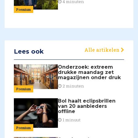
4 minuten
Premium
Alle artikelen
Lees ook
Onderzoek: extreem
drukke maandag zet
magazijnen onder druk
2 minuten
Premium
Bol haalt eclipsbrillen
van 20 aanbieders
offline
1 minuut
Premium