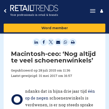
Toggle
Voor professionals in retail & brands
navigat
Word member
​Macintosh-ceo: ‘Nog altijd
te veel schoenenwinkels’
Gepubliceerd op 28 juli 2015 om 11:36
Laatst gewijzigd: 31 mei 2017 om 16:57
ndanks dat in bijna drie jaar tijd
één
O
op de negen
schoenenwinkels is
verdwenen, is er nog steeds sprake