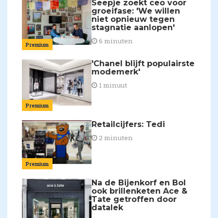
Seepje zoekt ceo voor
groeifase: 'We willen
niet opnieuw tegen
stagnatie aanlopen'
6 minuten
Premium
'Chanel blijft populairste
modemerk'
1 minuut
Premium
Retailcijfers: Tedi
2 minuten
Premium
Na de Bijenkorf en Bol
ook brillenketen Ace &
Tate getroffen door
datalek