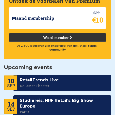
Ontdek de voordelen van Premium
€39
€10
Maand membership
Word member
Al 2.500 bedrijven zijn onderdeel van de RetailTrends-
community
Upcoming events
10
RetailTrends Live
SEP
DeLaMar Theater
Studiereis: NRF Retail's Big Show
14
Europe
SEP
Parijs