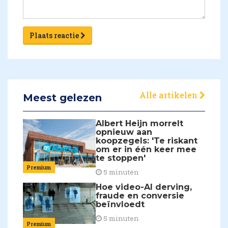
Plaats reactie
Alle artikelen
Meest gelezen
Albert Heijn morrelt
opnieuw aan
koopzegels: 'Te riskant
om er in één keer mee
te stoppen'
Premium
5 minuten
Hoe video-AI derving,
fraude en conversie
beïnvloedt
5 minuten
Premium