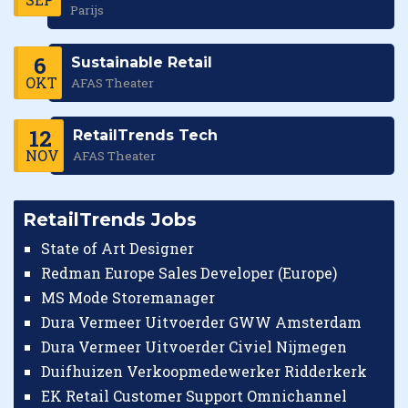
Parijs
6
Sustainable Retail
OKT
AFAS Theater
12
RetailTrends Tech
NOV
AFAS Theater
RetailTrends Jobs
State of Art Designer
Redman Europe Sales Developer (Europe)
MS Mode Storemanager
Dura Vermeer Uitvoerder GWW Amsterdam
Dura Vermeer Uitvoerder Civiel Nijmegen
Duifhuizen Verkoopmedewerker Ridderkerk
EK Retail Customer Support Omnichannel