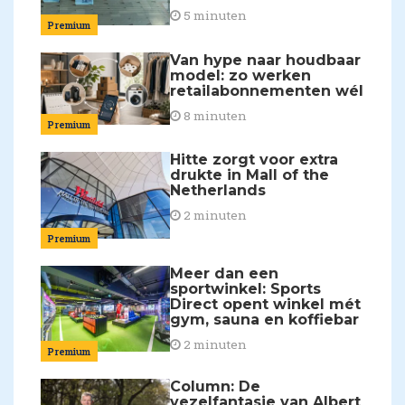
5 minuten
Premium
Van hype naar houdbaar
model: zo werken
retailabonnementen wél
8 minuten
Premium
Hitte zorgt voor extra
drukte in Mall of the
Netherlands
2 minuten
Premium
Meer dan een
sportwinkel: Sports
Direct opent winkel mét
gym, sauna en koffiebar
2 minuten
Premium
Column: De
vezelfantasie van Albert