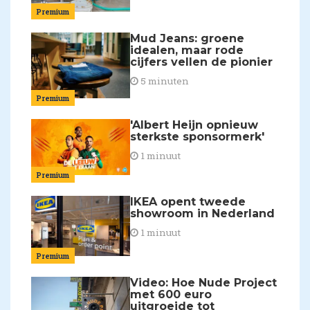
Premium
Mud Jeans: groene
idealen, maar rode
cijfers vellen de pionier
5 minuten
Premium
'Albert Heijn opnieuw
sterkste sponsormerk'
1 minuut
Premium
IKEA opent tweede
showroom in Nederland
1 minuut
Premium
Video: Hoe Nude Project
met 600 euro
uitgroeide tot