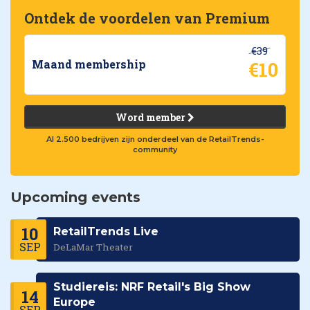
Ontdek de voordelen van Premium
€39
€10
Maand membership
Word member
Al 2.500 bedrijven zijn onderdeel van de RetailTrends-
community
Upcoming events
10
RetailTrends Live
SEP
DeLaMar Theater
Studiereis: NRF Retail's Big Show
14
Europe
SEP