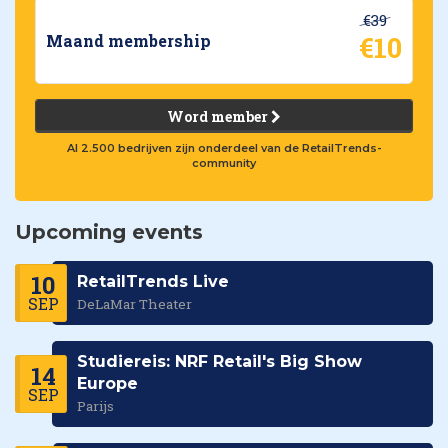
€39
€10
Maand membership
Word member
Al 2.500 bedrijven zijn onderdeel van de RetailTrends-
community
Upcoming events
10
RetailTrends Live
SEP
DeLaMar Theater
Studiereis: NRF Retail's Big Show
14
Europe
SEP
Parijs