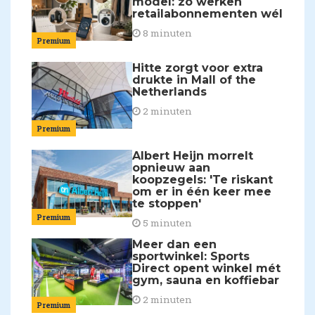
model: zo werken
retailabonnementen wél
8 minuten
Premium
Hitte zorgt voor extra
drukte in Mall of the
Netherlands
2 minuten
Premium
Albert Heijn morrelt
opnieuw aan
koopzegels: 'Te riskant
om er in één keer mee
te stoppen'
Premium
5 minuten
Meer dan een
sportwinkel: Sports
Direct opent winkel mét
gym, sauna en koffiebar
2 minuten
Premium