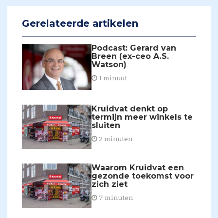
Gerelateerde artikelen
Podcast: Gerard van
Breen (ex-ceo A.S.
Watson)
1 minuut
Kruidvat denkt op
termijn meer winkels te
sluiten
2 minuten
Waarom Kruidvat een
gezonde toekomst voor
zich ziet
7 minuten