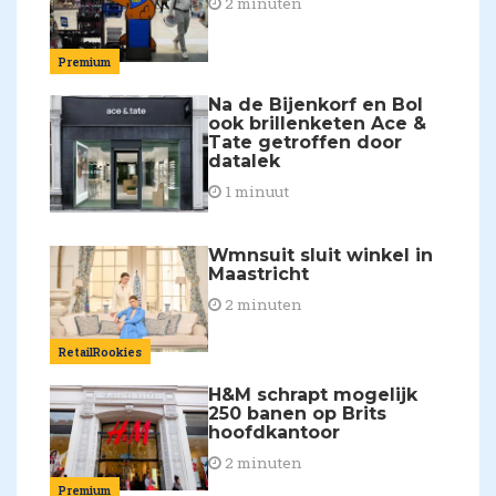
2 minuten
Premium
Na de Bijenkorf en Bol
ook brillenketen Ace &
Tate getroffen door
datalek
1 minuut
Wmnsuit sluit winkel in
Maastricht
2 minuten
RetailRookies
H&M schrapt mogelijk
250 banen op Brits
hoofdkantoor
2 minuten
Premium