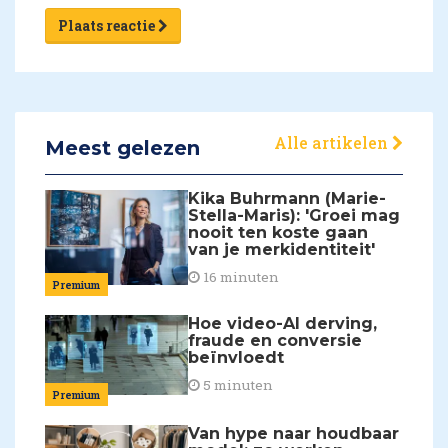
Plaats reactie
Alle artikelen
Meest gelezen
Kika Buhrmann (Marie-
Stella-Maris): 'Groei mag
nooit ten koste gaan
van je merkidentiteit'
16 minuten
Premium
Hoe video-AI derving,
fraude en conversie
beïnvloedt
5 minuten
Premium
Van hype naar houdbaar