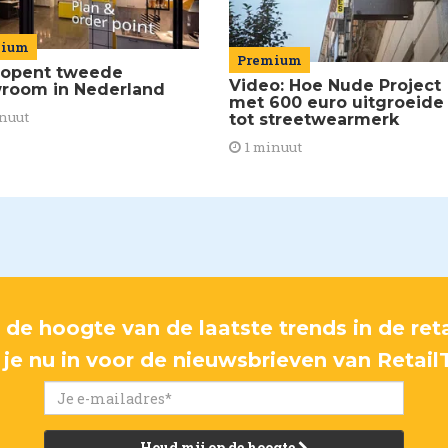
mium
Premium
 opent tweede
Video: Hoe Nude Project
room in Nederland
met 600 euro uitgroeide
nuut
tot streetwearmerk
1 minuut
p de hoogte van de laatste trends in de reta
f je nu in voor de nieuwsbrieven van Retail
Houd mij op de hoogte