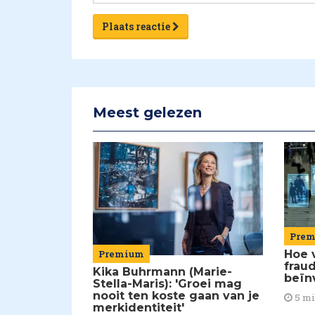
Plaats reactie
Meest gelezen
Pre
Premium
Hoe 
frau
Kika Buhrmann (Marie-
beïn
Stella-Maris): 'Groei mag
nooit ten koste gaan van je
5 m
merkidentiteit'