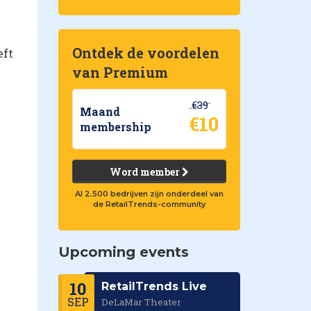
Ontdek de voordelen
eft
van Premium
€39
Maand
€10
membership
Word member
Al 2.500 bedrijven zijn onderdeel van
de RetailTrends-community
Upcoming events
10
RetailTrends Live
SEP
DeLaMar Theater