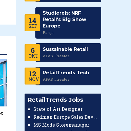
Studiereis: NRF
14
Retail's Big Show
SEP
Europe
Parijs
6
Sustainable Retail
OKT
AFAS Theater
12
RetailTrends Tech
NOV
AFAS Theater
RetailTrends Jobs
State of Art Designer
et
Redman Europe Sales Developer (Europe)
MS Mode Storemanager