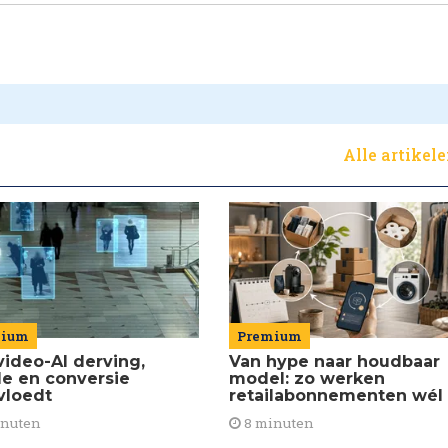
Alle artikel
Premium
mium
Van hype naar houdbaar
video-AI derving,
model: zo werken
de en conversie
retailabonnementen wél
vloedt
8 minuten
inuten