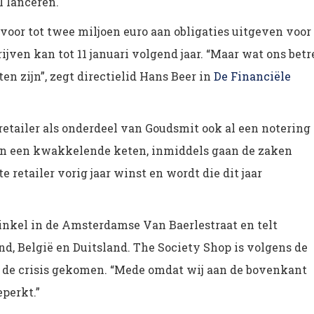
 lanceren.
voor tot twee miljoen euro aan obligaties uitgeven voor
jven kan tot 11 januari volgend jaar. “Maar wat ons betr
n zijn”, zegt directielid Hans Beer in
De Financiële
etailer als onderdeel van Goudsmit ook al een notering
en een kwakkelende keten, inmiddels gaan de zaken
e retailer vorig jaar winst en wordt die dit jaar
winkel in de Amsterdamse Van Baerlestraat en telt
d, België en Duitsland. The Society Shop is volgens de
t de crisis gekomen. “Mede omdat wij aan de bovenkant
eperkt.”