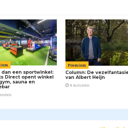
mium
Premium
 dan een sportwinkel:
Column: De vezelfantasi
ts Direct opent winkel
van Albert Heijn
gym, sauna en
4 minuten
ebar
inuten