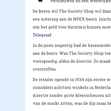
vernieuwen en een webwinkel
De keten wil The Society Shop wil daar
een notering aan de NPEX-beurs. Inschri
zou het geld voor Kerstmis binnen moete
Telegraaf.
In de jaren negentig had de herenmoder
aan de beurs. Was The Society Shop to
voorspoedig, aldus de directie. Zo maakt
overtroffen.
De retailer opende in 1934 zijn eerste 
inmiddels achttien winkels in Nederlan
directie zonder grote kleerscheuren ui
van de markt zitten, was de dip maar b