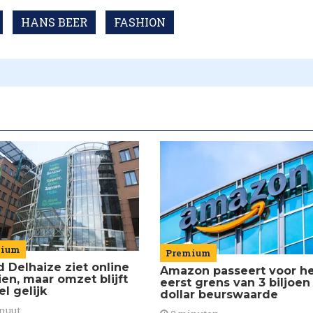
HANS BEER
FASHION
mium
Premium
d Delhaize ziet online
Amazon passeert voor h
ien, maar omzet blijft
eerst grens van 3 biljoen
el gelijk
dollar beurswaarde
nuut