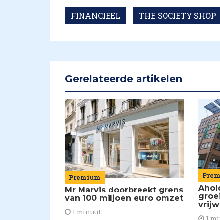
FINANCIEEL
THE SOCIETY SHOP
Gerelateerde artikelen
Pre
Premium
Ahol
Mr Marvis doorbreekt grens
groe
van 100 miljoen euro omzet
vrijw
1 minuut
1 mi