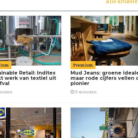
Alle artikel
mium
Premium
inable Retail: Inditex
Mud Jeans: groene ideal
 werk van textiel uit
maar rode cijfers vellen 
fval
pionier
inuten
5 minuten