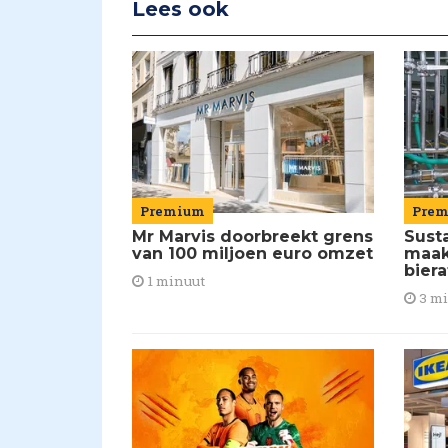
Lees ook
Premium
Pre
Mr Marvis doorbreekt grens
Susta
van 100 miljoen euro omzet
maakt
biera
1 minuut
3 m