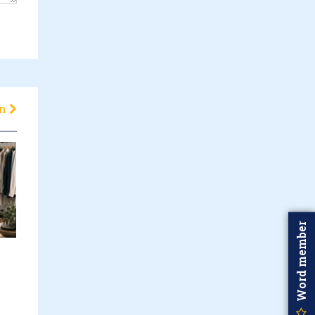
en
Word member