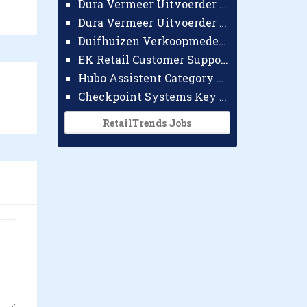
Dura Vermeer Uitvoerder GWW Amsterdam
Dura Vermeer Uitvoerder Civiel Nijmegen
Duifhuizen Verkoopmedewerker Ridderkerk
EK Retail Customer Support Omnichannel
Hubo Assistent Category Manager
Checkpoint Systems Key Accountmanager Benelux
RetailTrends Jobs