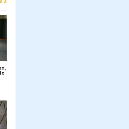
en
en,
de