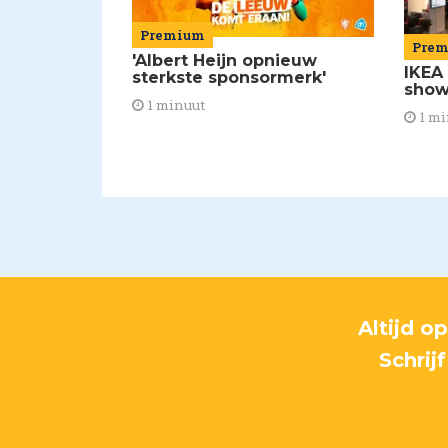
Premium
Pre
'Albert Heijn opnieuw
IKEA
sterkste sponsormerk'
show
1 minuut
1 mi
Altijd o
Schrij