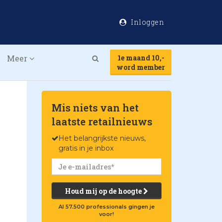
Inloggen
Meer
1e maand 10,-
Search
word member
Mis niets van het
laatste retailnieuws
Het belangrijkste nieuws,
gratis in je inbox
Houd mij op de hoogte
Al 57.500 professionals gingen je
voor!