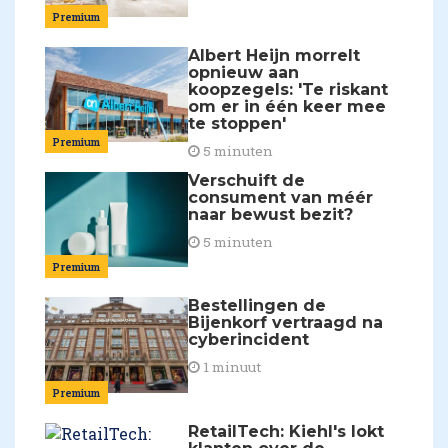
Premium
Albert Heijn morrelt
opnieuw aan
koopzegels: 'Te riskant
om er in één keer mee
te stoppen'
Premium
5 minuten
Verschuift de
consument van méér
naar bewust bezit?
5 minuten
Premium
Bestellingen de
Bijenkorf vertraagd na
cyberincident
1 minuut
Premium
RetailTech: Kiehl's lokt