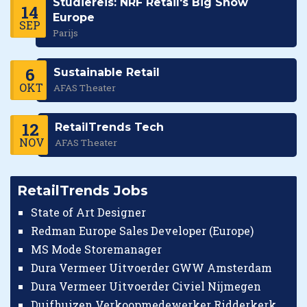
Studiereis: NRF Retail's Big Show
14
Europe
SEP
Parijs
6
Sustainable Retail
OKT
AFAS Theater
12
RetailTrends Tech
NOV
AFAS Theater
RetailTrends Jobs
State of Art Designer
Redman Europe Sales Developer (Europe)
MS Mode Storemanager
Dura Vermeer Uitvoerder GWW Amsterdam
Dura Vermeer Uitvoerder Civiel Nijmegen
Duifhuizen Verkoopmedewerker Ridderkerk