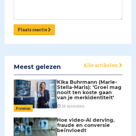
Plaats reactie
Alle artikelen
Meest gelezen
Kika Buhrmann (Marie-
Stella-Maris): 'Groei mag
nooit ten koste gaan
van je merkidentiteit'
16 minuten
Premium
Hoe video-AI derving,
fraude en conversie
beïnvloedt