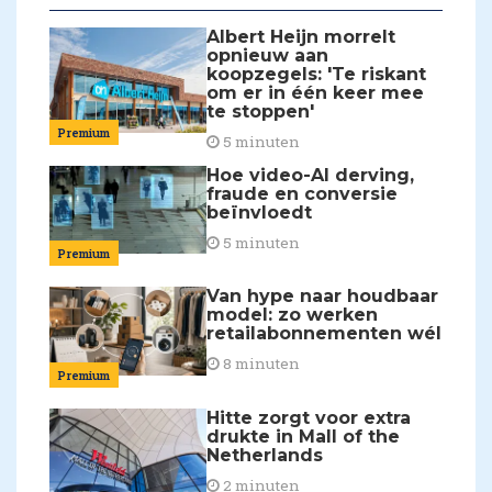
Albert Heijn morrelt
opnieuw aan
koopzegels: 'Te riskant
om er in één keer mee
te stoppen'
Premium
5 minuten
Hoe video-AI derving,
fraude en conversie
beïnvloedt
5 minuten
Premium
Van hype naar houdbaar
model: zo werken
retailabonnementen wél
8 minuten
Premium
Hitte zorgt voor extra
drukte in Mall of the
Netherlands
2 minuten