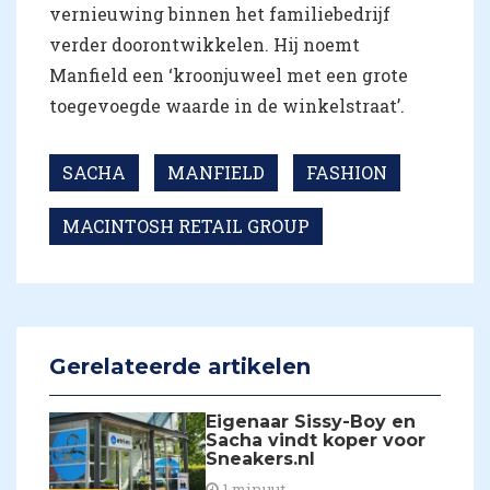
vernieuwing binnen het familiebedrijf
verder doorontwikkelen. Hij noemt
Manfield een ‘kroonjuweel met een grote
toegevoegde waarde in de winkelstraat’.
SACHA
MANFIELD
FASHION
MACINTOSH RETAIL GROUP
Gerelateerde artikelen
Eigenaar Sissy-Boy en
Sacha vindt koper voor
Sneakers.nl
1 minuut