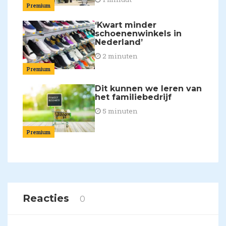
Premium
‘Kwart minder
schoenenwinkels in
Nederland’
2 minuten
Premium
Dit kunnen we leren van
het familiebedrijf
5 minuten
Premium
Reacties
0