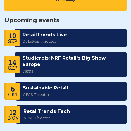
Upcoming events
10
RetailTrends Live
SEP
DeLaMar Theater
Studiereis: NRF Retail's Big Show
14
Europe
SEP
Parijs
6
Sustainable Retail
OKT
AFAS Theater
12
RetailTrends Tech
NOV
AFAS Theater