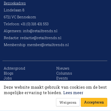
Bezoekadres
Lindelaan 8
6721 VC Bennekom
Telefoon: +31 (0) 318 431 553
Algemeen:
info@retailtrends.nl
Redactie:
redactie@retailtrends.nl
Membership:
member@retailtrends.nl
Achtergrond
Nieuws
10 collega’s
Blogs
Columns
Jobs
Events
Contact
Word member
Deze website maakt gebruik van cookies om de best
Archief
Sitemap
Korting op events
mogelijke ervaring te bieden.
Lees meer
Accepteren
Weigeren
Website is powered by