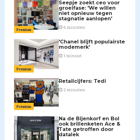
Seepje zoekt ceo voor
groeifase: 'We willen
niet opnieuw tegen
stagnatie aanlopen'
6 minuten
Premium
'Chanel blijft populairste
modemerk'
1 minuut
Premium
Retailcijfers: Tedi
2 minuten
Premium
Na de Bijenkorf en Bol
ook brillenketen Ace &
Tate getroffen door
datalek