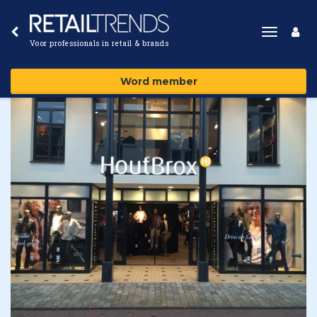
Toggle
Voor professionals in retail & brands
navigat
Word member