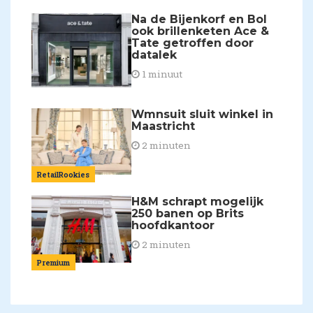
Na de Bijenkorf en Bol
ook brillenketen Ace &
Tate getroffen door
datalek
1 minuut
Wmnsuit sluit winkel in
Maastricht
2 minuten
RetailRookies
H&M schrapt mogelijk
250 banen op Brits
hoofdkantoor
2 minuten
Premium