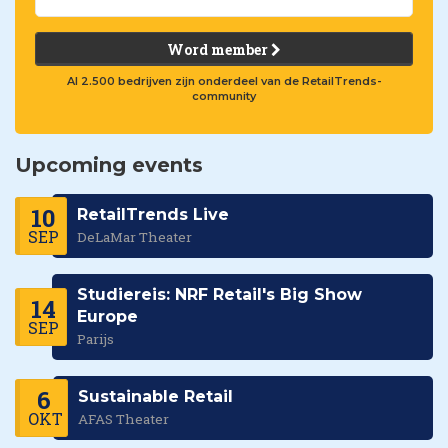
Word member
Al 2.500 bedrijven zijn onderdeel van de RetailTrends-
community
Upcoming events
10
RetailTrends Live
SEP
DeLaMar Theater
Studiereis: NRF Retail's Big Show
14
Europe
SEP
Parijs
6
Sustainable Retail
OKT
AFAS Theater