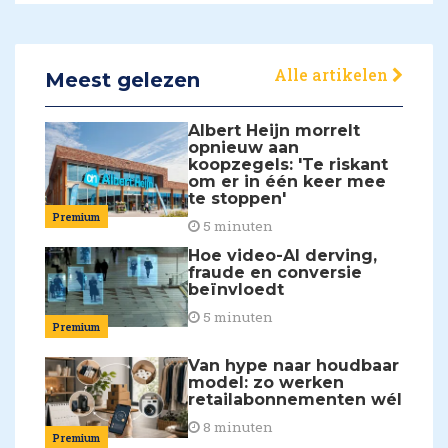
Alle artikelen
Meest gelezen
Albert Heijn morrelt
opnieuw aan
koopzegels: 'Te riskant
om er in één keer mee
te stoppen'
Premium
5 minuten
Hoe video-AI derving,
fraude en conversie
beïnvloedt
5 minuten
Premium
Van hype naar houdbaar
model: zo werken
retailabonnementen wél
8 minuten
Premium