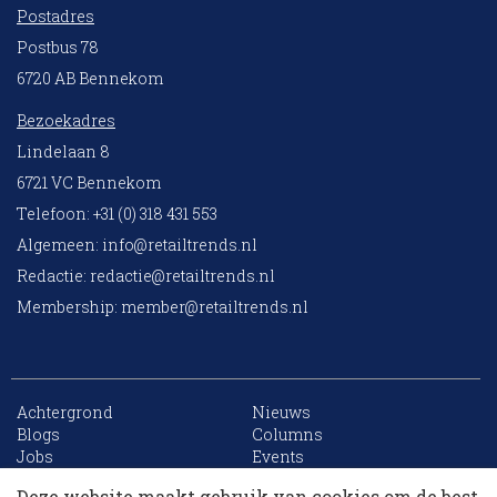
Postadres
Postbus 78
6720 AB Bennekom
Bezoekadres
Lindelaan 8
6721 VC Bennekom
Telefoon: +31 (0) 318 431 553
Algemeen:
info@retailtrends.nl
Redactie:
redactie@retailtrends.nl
Membership:
member@retailtrends.nl
Achtergrond
Nieuws
10 collega’s
Blogs
Columns
Jobs
Events
Contact
Word member
Deze website maakt gebruik van cookies om de best