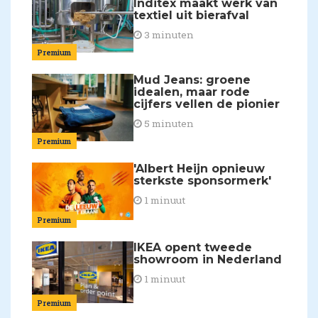
Inditex maakt werk van
textiel uit bierafval
3 minuten
Premium
Mud Jeans: groene
idealen, maar rode
cijfers vellen de pionier
5 minuten
Premium
'Albert Heijn opnieuw
sterkste sponsormerk'
1 minuut
Premium
IKEA opent tweede
showroom in Nederland
1 minuut
Premium