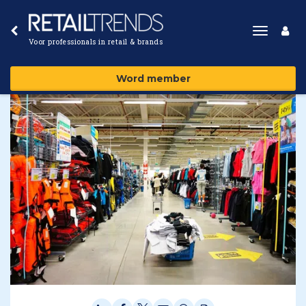
Toggle
Voor professionals in retail & brands
navigat
Word member