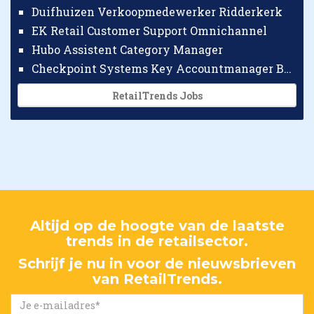
Duifhuizen Verkoopmedewerker Ridderkerk
EK Retail Customer Support Omnichannel
Hubo Assistent Category Manager
Checkpoint Systems Key Accountmanager Benelux
RetailTrends Jobs
Altijd op de hoogte van de laatste
trends in de retailsector.
Schrijf je nu in voor de nieuwsbrieven
van RetailTrends.