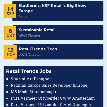
Studiereis: NRF Retail's Big Show
14
Europe
SEP
Parijs
6
Sustainable Retail
OKT
AFAS Theater
12
RetailTrends Tech
NOV
AFAS Theater
RetailTrends Jobs
State of Art Designer
Redman Europe Sales Developer (Europe)
MS Mode Storemanager
Dura Vermeer Uitvoerder GWW Amsterdam
Dura Vermeer Uitvoerder Civiel Nijmegen