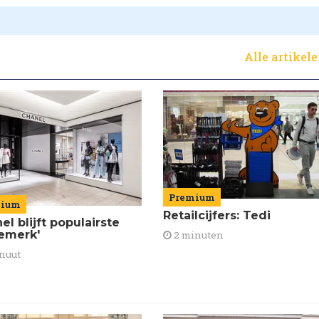
Alle artikel
Premium
mium
Retailcijfers: Tedi
el blijft populairste
emerk'
2 minuten
nuut