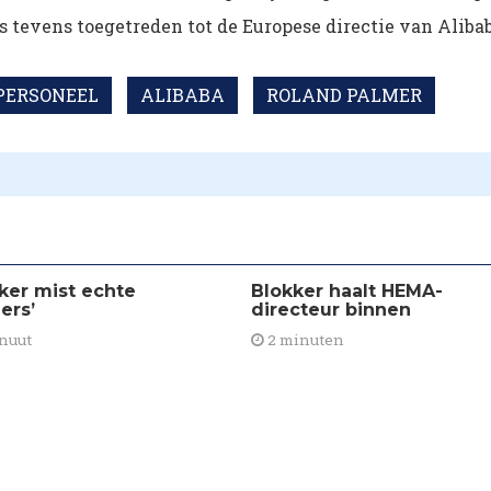
s tevens toegetreden tot de Europese directie van Alibab
PERSONEEL
ALIBABA
ROLAND PALMER
kker mist echte
​Blokker haalt HEMA-
lers’
directeur binnen
nuut
2 minuten