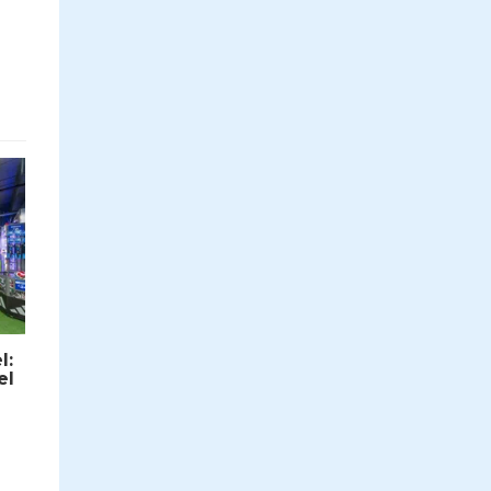
l:
el