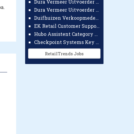
Dura Vermeer Uitvoerder GWW Amsterdam
a.
Dura Vermeer Uitvoerder Civiel Nijmegen
Duifhuizen Verkoopmedewerker Ridderkerk
EK Retail Customer Support Omnichannel
Hubo Assistent Category Manager
Checkpoint Systems Key Accountmanager Benelux
RetailTrends Jobs