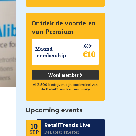
Ontdek de voordelen
van Premium
€39
Maand
€10
membership
Word member
Al 2.500 bedrijven zijn onderdeel van
de RetailTrends-community
Upcoming events
10
RetailTrends Live
SEP
DeLaMar Theater