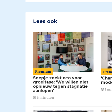
Lees ook
Premium
Pre
Seepje zoekt ceo voor
'Chan
groeifase: 'We willen niet
mod
opnieuw tegen stagnatie
1 mi
aanlopen'
6 minuten