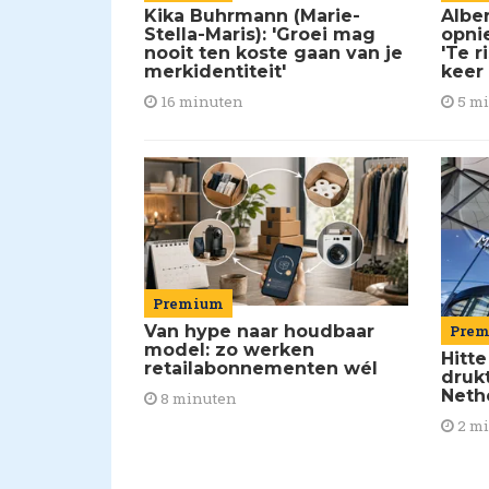
Kika Buhrmann (Marie-
Alber
Stella-Maris): 'Groei mag
opni
nooit ten koste gaan van je
'Te r
merkidentiteit'
keer
16 minuten
5 m
Premium
Van hype naar houdbaar
Pre
model: zo werken
Hitte
retailabonnementen wél
drukt
Neth
8 minuten
2 m