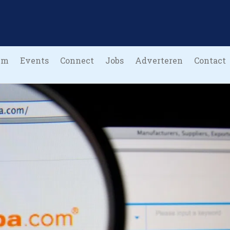
um
Events
Connect
Jobs
Adverteren
Contact