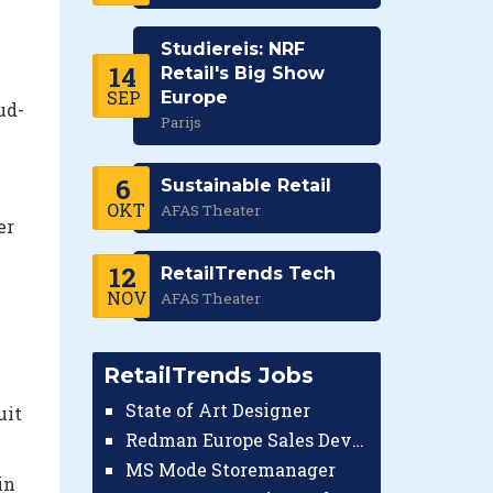
Studiereis: NRF
14
Retail's Big Show
SEP
Europe
ud-
Parijs
6
Sustainable Retail
OKT
AFAS Theater
er
12
RetailTrends Tech
NOV
AFAS Theater
RetailTrends Jobs
State of Art Designer
uit
Redman Europe Sales Developer (Europe)
MS Mode Storemanager
in