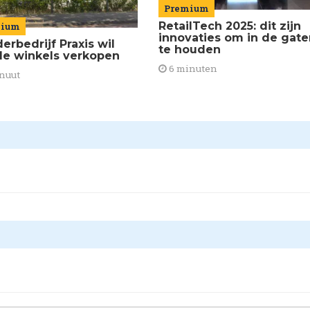
Premium
RetailTech 2025: dit zijn
mium
innovaties om in de gate
erbedrijf Praxis wil
te houden
le winkels verkopen
6 minuten
nuut