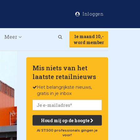
Inloggen
Meer
1e maand 10,-
Search
word member
Mis niets van het
laatste retailnieuws
Het belangrijkste nieuws,
gratis in je inbox
Houd mij op de hoogte
Al 57.500 professionals gingen je
voor!