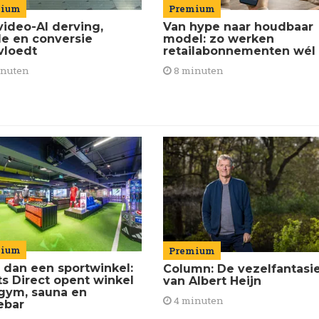
Premium
mium
Van hype naar houdbaar
video-AI derving,
model: zo werken
de en conversie
retailabonnementen wél
vloedt
8 minuten
inuten
mium
Premium
 dan een sportwinkel:
Column: De vezelfantasi
ts Direct opent winkel
van Albert Heijn
gym, sauna en
4 minuten
ebar