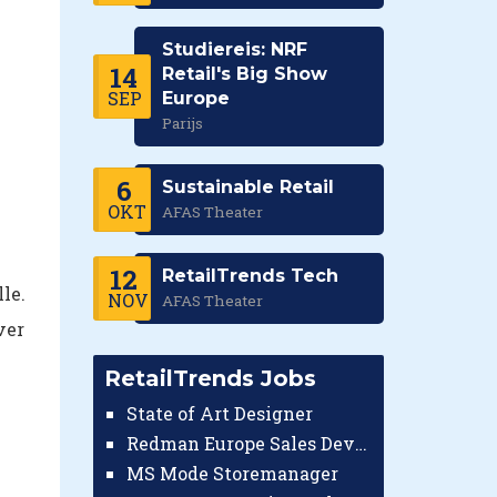
Studiereis: NRF
14
Retail's Big Show
SEP
Europe
Parijs
6
Sustainable Retail
OKT
AFAS Theater
12
RetailTrends Tech
le.
NOV
AFAS Theater
ver
RetailTrends Jobs
State of Art Designer
Redman Europe Sales Developer (Europe)
MS Mode Storemanager