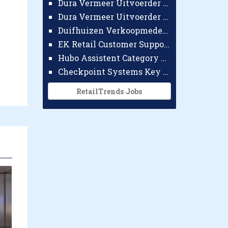
Dura Vermeer Uitvoerder GWW Amsterdam
Dura Vermeer Uitvoerder Civiel Nijmegen
Duifhuizen Verkoopmedewerker Ridderkerk
EK Retail Customer Support Omnichannel
Hubo Assistent Category Manager
Checkpoint Systems Key Accountmanager Benelux
RetailTrends Jobs