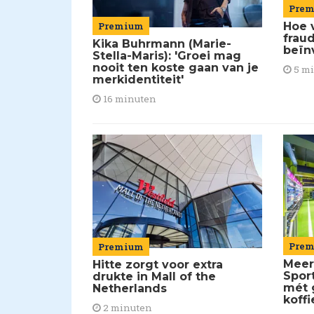
Pre
Premium
Hoe 
frau
Kika Buhrmann (Marie-
beïn
Stella-Maris): 'Groei mag
nooit ten koste gaan van je
5 m
merkidentiteit'
16 minuten
Pre
Premium
Meer
Hitte zorgt voor extra
Spor
drukte in Mall of the
mét 
Netherlands
koffi
2 minuten