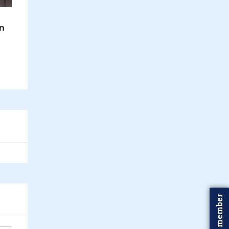
n
Word member