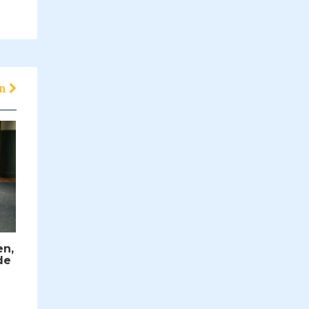
en
en,
de