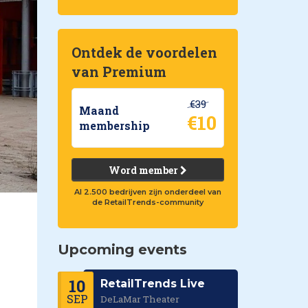
Ontdek de voordelen
van Premium
€39
Maand
€10
membership
Word member
Al 2.500 bedrijven zijn onderdeel van
de RetailTrends-community
Upcoming events
10
RetailTrends Live
SEP
DeLaMar Theater