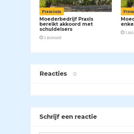
Premium
Pre
Moederbedrijf Praxis
Moed
bereikt akkoord met
enke
schuldeisers
1 mi
1 minuut
Reacties
0
Schrijf een reactie