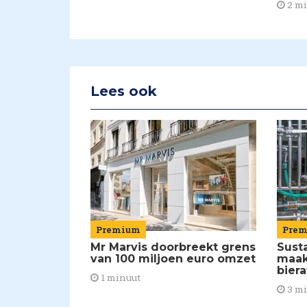
2 m
Lees ook
Premium
Pre
Mr Marvis doorbreekt grens
Susta
van 100 miljoen euro omzet
maakt
biera
1 minuut
3 m