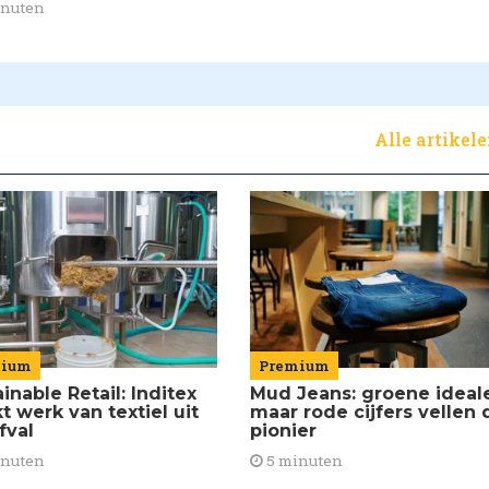
inuten
Alle artikel
mium
Premium
inable Retail: Inditex
Mud Jeans: groene ideal
 werk van textiel uit
maar rode cijfers vellen 
fval
pionier
inuten
5 minuten