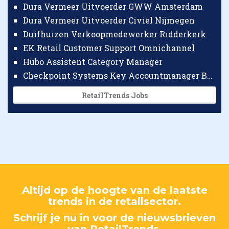
Dura Vermeer Uitvoerder GWW Amsterdam
Dura Vermeer Uitvoerder Civiel Nijmegen
Duifhuizen Verkoopmedewerker Ridderkerk
EK Retail Customer Support Omnichannel
Hubo Assistent Category Manager
Checkpoint Systems Key Accountmanager Benelux
RetailTrends Jobs
Altijd op de hoogte van de laatste
trends in de retailsector.
Schrijf je nu in voor de nieuwsbrieven
van RetailTrends.