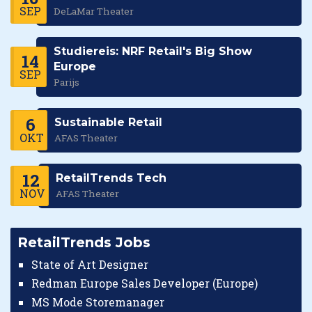
SEP
DeLaMar Theater
Studiereis: NRF Retail's Big Show
14
Europe
SEP
Parijs
6
Sustainable Retail
OKT
AFAS Theater
12
RetailTrends Tech
NOV
AFAS Theater
RetailTrends Jobs
State of Art Designer
Redman Europe Sales Developer (Europe)
MS Mode Storemanager