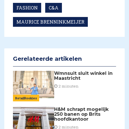
FASHION
C&A
MAURICE BRENNINKMEIJER
Gerelateerde artikelen
Wmnsuit sluit winkel in
Maastricht
2 minuten
RetailRookies
H&M schrapt mogelijk
250 banen op Brits
hoofdkantoor
2 minuten