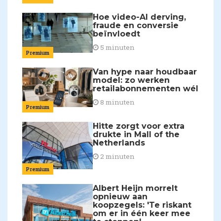
Hoe video-AI derving,
fraude en conversie
beïnvloedt
5 minuten
Premium
Van hype naar houdbaar
model: zo werken
retailabonnementen wél
8 minuten
Premium
Hitte zorgt voor extra
drukte in Mall of the
Netherlands
2 minuten
Premium
Albert Heijn morrelt
opnieuw aan
koopzegels: 'Te riskant
om er in één keer mee