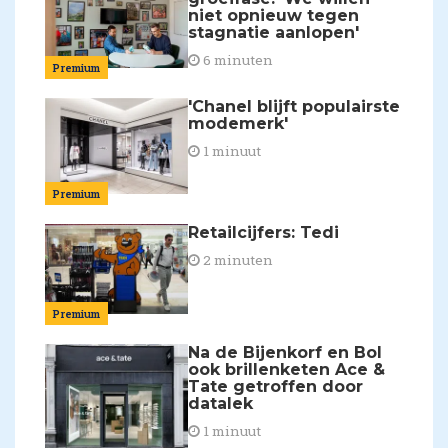
niet opnieuw tegen
stagnatie aanlopen'
6 minuten
Premium
'Chanel blijft populairste
modemerk'
1 minuut
Premium
Retailcijfers: Tedi
2 minuten
Premium
Na de Bijenkorf en Bol
ook brillenketen Ace &
Tate getroffen door
datalek
1 minuut