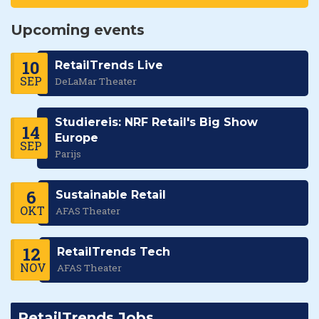
Upcoming events
10
RetailTrends Live
SEP
DeLaMar Theater
Studiereis: NRF Retail's Big Show
14
Europe
SEP
Parijs
6
Sustainable Retail
OKT
AFAS Theater
12
RetailTrends Tech
NOV
AFAS Theater
RetailTrends Jobs