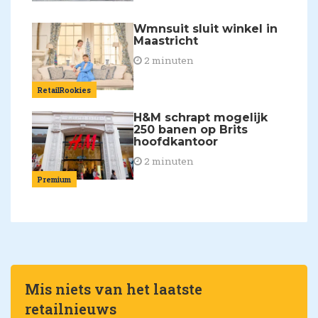
Wmnsuit sluit winkel in
Maastricht
2 minuten
RetailRookies
H&M schrapt mogelijk
250 banen op Brits
hoofdkantoor
2 minuten
Premium
Mis niets van het laatste
retailnieuws