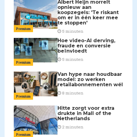
Albert Heijn morrelt
opnieuw aan
koopzegels: 'Te riskant
om er in één keer mee
te stoppen'
Premium
5 minuten
Hoe video-AI derving,
fraude en conversie
beïnvloedt
5 minuten
Premium
Van hype naar houdbaar
model: zo werken
retailabonnementen wél
8 minuten
Premium
Hitte zorgt voor extra
drukte in Mall of the
Netherlands
2 minuten
Premium