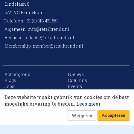
Lindelaan 8
6721 VC Bennekom
Telefoon: +31 (0) 318 431 553
Algemeen:
info@retailtrends.nl
Redactie:
redactie@retailtrends.nl
Membership:
member@retailtrends.nl
Achtergrond
Nieuws
10 collega’s
Blogs
Columns
Jobs
Events
Contact
Word member
Deze website maakt gebruik van cookies om de best
Archief
Sitemap
Korting op events
mogelijke ervaring te bieden.
Lees meer
Accepteren
Weigeren
Website is powered by