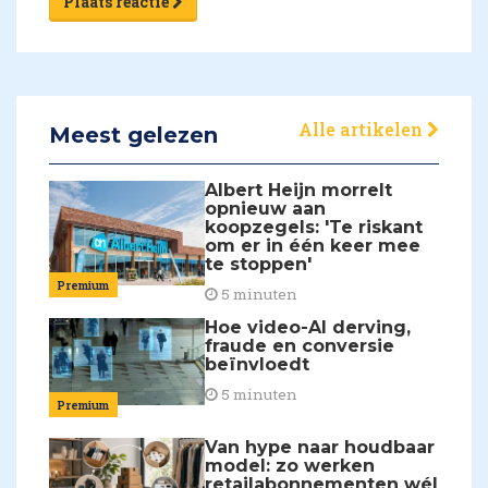
Plaats reactie
Alle artikelen
Meest gelezen
Albert Heijn morrelt
opnieuw aan
koopzegels: 'Te riskant
om er in één keer mee
te stoppen'
Premium
5 minuten
Hoe video-AI derving,
fraude en conversie
beïnvloedt
5 minuten
Premium
Van hype naar houdbaar
model: zo werken
retailabonnementen wél