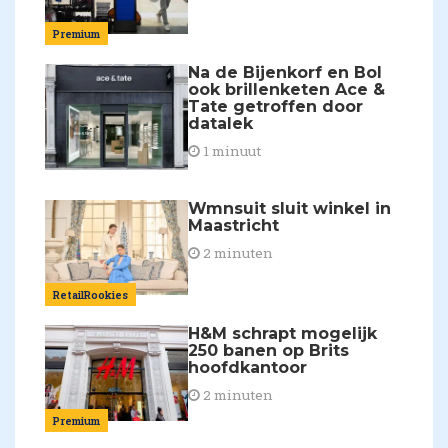
Premium
Na de Bijenkorf en Bol
ook brillenketen Ace &
Tate getroffen door
datalek
1 minuut
Wmnsuit sluit winkel in
Maastricht
2 minuten
RetailRookies
H&M schrapt mogelijk
250 banen op Brits
hoofdkantoor
2 minuten
Premium