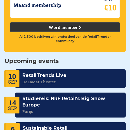
€10
Maand membership
Word member
Al 2.500 bedrijven zijn onderdeel van de RetailTrends-
community
Upcoming events
10
RetailTrends Live
SEP
DeLaMar Theater
Studiereis: NRF Retail's Big Show
14
Europe
SEP
Parijs
6
Sustainable Retail