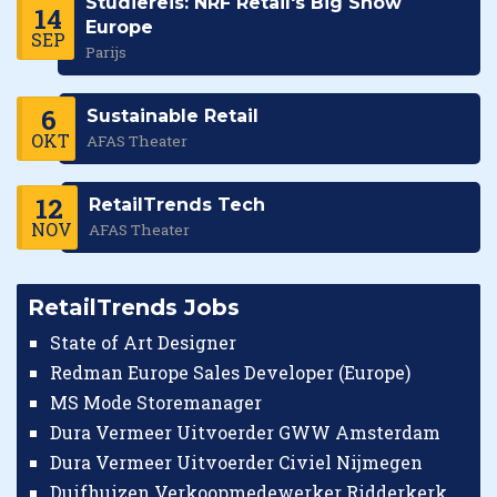
Studiereis: NRF Retail's Big Show
14
Europe
SEP
Parijs
6
Sustainable Retail
OKT
AFAS Theater
12
RetailTrends Tech
NOV
AFAS Theater
RetailTrends Jobs
State of Art Designer
Redman Europe Sales Developer (Europe)
MS Mode Storemanager
Dura Vermeer Uitvoerder GWW Amsterdam
Dura Vermeer Uitvoerder Civiel Nijmegen
Duifhuizen Verkoopmedewerker Ridderkerk