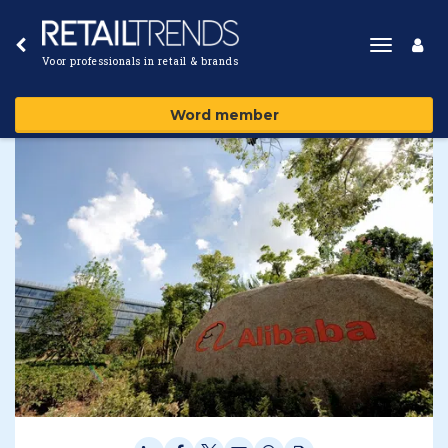
Toggle
Voor professionals in retail & brands
navigat
Word member