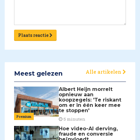
Plaats reactie
Alle artikelen
Meest gelezen
Albert Heijn morrelt
opnieuw aan
koopzegels: 'Te riskant
om er in één keer mee
te stoppen'
Premium
5 minuten
Hoe video-AI derving,
fraude en conversie
beïnvloedt