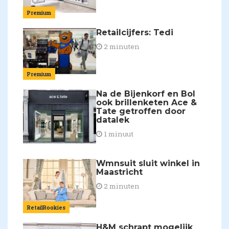
Premium
Retailcijfers: Tedi
2 minuten
Premium
Na de Bijenkorf en Bol
ook brillenketen Ace &
Tate getroffen door
datalek
1 minuut
Wmnsuit sluit winkel in
Maastricht
2 minuten
RetailRookies
H&M schrapt mogelijk