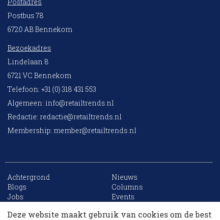
Postadres
Postbus 78
6720 AB Bennekom
Bezoekadres
Lindelaan 8
6721 VC Bennekom
Telefoon: +31 (0) 318 431 553
Algemeen:
info@retailtrends.nl
Redactie:
redactie@retailtrends.nl
Membership:
member@retailtrends.nl
Achtergrond
Nieuws
10 collega’s
Blogs
Columns
Jobs
Events
Contact
Word member
Deze website maakt gebruik van cookies om de best
Archief
Sitemap
Korting op events