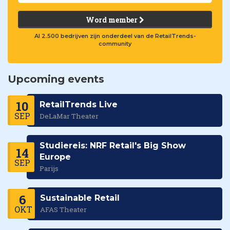
Word member
Al 2.500 bedrijven zijn onderdeel van de RetailTrends-
community
Upcoming events
10
RetailTrends Live
SEP
DeLaMar Theater
Studiereis: NRF Retail's Big Show
14
Europe
SEP
Parijs
6
Sustainable Retail
OKT
AFAS Theater