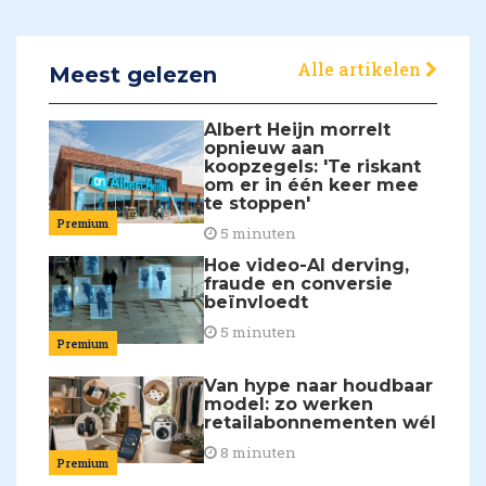
Alle artikelen
Meest gelezen
Albert Heijn morrelt
opnieuw aan
koopzegels: 'Te riskant
om er in één keer mee
te stoppen'
Premium
5 minuten
Hoe video-AI derving,
fraude en conversie
beïnvloedt
5 minuten
Premium
Van hype naar houdbaar
model: zo werken
retailabonnementen wél
8 minuten
Premium