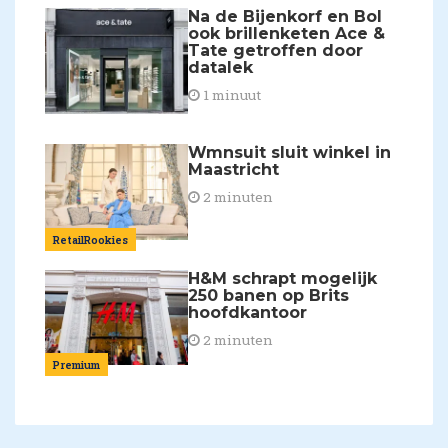
Na de Bijenkorf en Bol
ook brillenketen Ace &
Tate getroffen door
datalek
1 minuut
Wmnsuit sluit winkel in
Maastricht
2 minuten
RetailRookies
H&M schrapt mogelijk
250 banen op Brits
hoofdkantoor
2 minuten
Premium