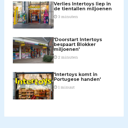
Verlies Intertoys liep in
de tientallen miljoenen
3 minuten
'Doorstart Intertoys
bespaart Blokker
miljoenen'
2 minuten
'Intertoys komt in
Portugese handen'
1 minuut