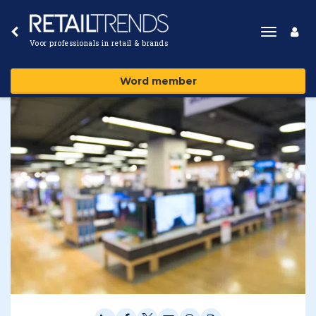
Toggle
Voor professionals in retail & brands
navigat
Word member