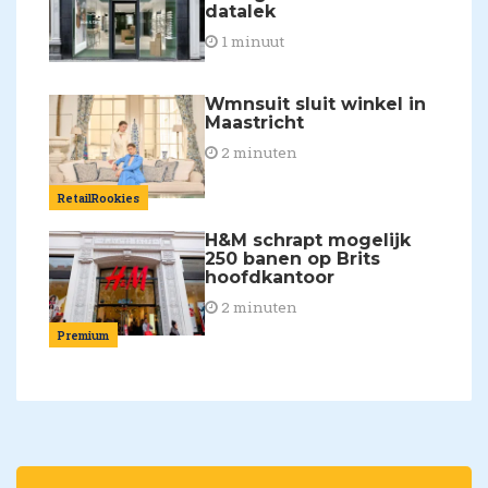
datalek
1 minuut
Wmnsuit sluit winkel in
Maastricht
2 minuten
RetailRookies
H&M schrapt mogelijk
250 banen op Brits
hoofdkantoor
2 minuten
Premium