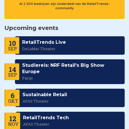
Al 2.500 bedrijven zijn onderdeel van de RetailTrends-
community
Upcoming events
10
RetailTrends Live
SEP
DeLaMar Theater
Studiereis: NRF Retail's Big Show
14
Europe
SEP
Parijs
6
Sustainable Retail
OKT
AFAS Theater
12
RetailTrends Tech
NOV
AFAS Theater