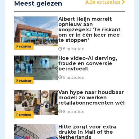
Alle artikelen
Meest gelezen
Albert Heijn morrelt
opnieuw aan
koopzegels: 'Te riskant
om er in één keer mee
te stoppen'
Premium
5 minuten
Hoe video-AI derving,
fraude en conversie
beïnvloedt
5 minuten
Premium
Van hype naar houdbaar
model: zo werken
retailabonnementen wél
8 minuten
Premium
Hitte zorgt voor extra
drukte in Mall of the
Netherlands