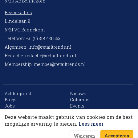
6720 AB Bennekom
Bezoekadres
Lindelaan 8
6721 VC Bennekom
Telefoon: +31 (0) 318 431 553
Algemeen:
info@retailtrends.nl
Redactie:
redactie@retailtrends.nl
Membership:
member@retailtrends.nl
Achtergrond
Nieuws
10 collega’s
Blogs
Columns
Jobs
Events
Contact
Word member
Deze website maakt gebruik van cookies om de best
Archief
Sitemap
Korting op events
mogelijke ervaring te bieden.
Lees meer
Accepteren
Weigeren