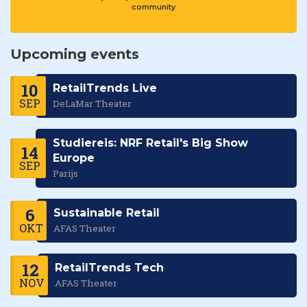
community
Upcoming events
10
RetailTrends Live
SEP
DeLaMar Theater
Studiereis: NRF Retail's Big Show
14
Europe
SEP
Parijs
6
Sustainable Retail
OKT
AFAS Theater
12
RetailTrends Tech
NOV
AFAS Theater