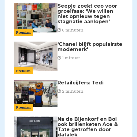
Seepje zoekt ceo voor
groeifase: 'We willen
niet opnieuw tegen
stagnatie aanlopen'
6 minuten
Premium
'Chanel blijft populairste
modemerk'
1 minuut
Premium
Retailcijfers: Tedi
2 minuten
Premium
Na de Bijenkorf en Bol
ook brillenketen Ace &
Tate getroffen door
datalek