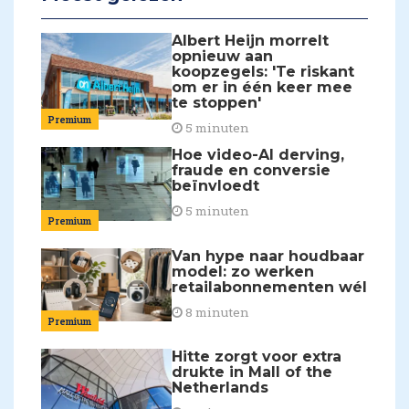
Albert Heijn morrelt
opnieuw aan
koopzegels: 'Te riskant
om er in één keer mee
te stoppen'
Premium
5 minuten
Hoe video-AI derving,
fraude en conversie
beïnvloedt
5 minuten
Premium
Van hype naar houdbaar
model: zo werken
retailabonnementen wél
8 minuten
Premium
Hitte zorgt voor extra
drukte in Mall of the
Netherlands