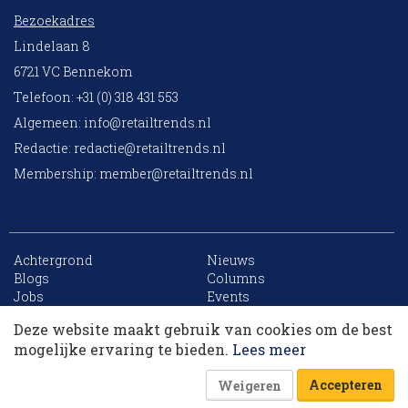
Bezoekadres
Lindelaan 8
6721 VC Bennekom
Telefoon: +31 (0) 318 431 553
Algemeen:
info@retailtrends.nl
Redactie:
redactie@retailtrends.nl
Membership:
member@retailtrends.nl
Achtergrond
Nieuws
10 collega’s
Blogs
Columns
Jobs
Events
Contact
Word member
Deze website maakt gebruik van cookies om de best
Archief
Sitemap
Korting op events
mogelijke ervaring te bieden.
Lees meer
Accepteren
Weigeren
Website is powered by