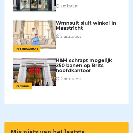
1 minuut
Wmnsuit sluit winkel in
Maastricht
2 minuten
RetailRookies
H&M schrapt mogelijk
250 banen op Brits
hoofdkantoor
2 minuten
Premium
Mis niets van het laatste