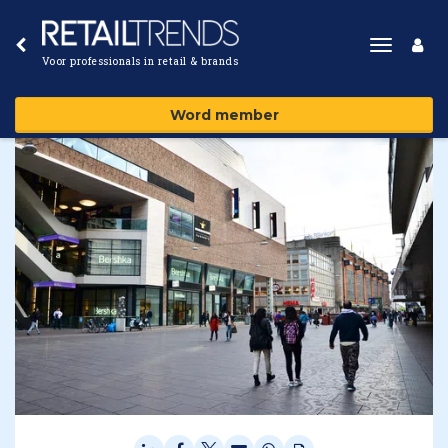
Toggle
Voor professionals in retail & brands
navigat
Word member