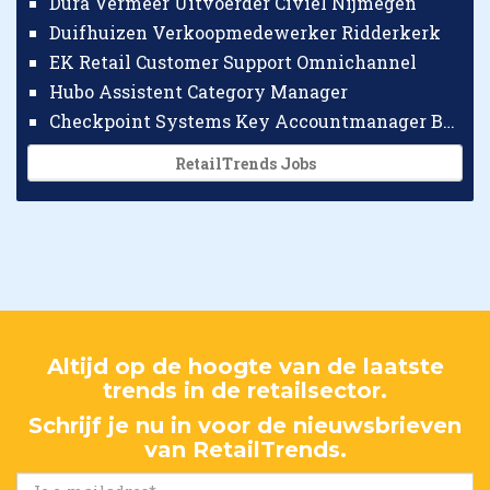
Dura Vermeer Uitvoerder Civiel Nijmegen
Duifhuizen Verkoopmedewerker Ridderkerk
EK Retail Customer Support Omnichannel
Hubo Assistent Category Manager
Checkpoint Systems Key Accountmanager Benelux
RetailTrends Jobs
Altijd op de hoogte van de laatste
trends in de retailsector.
Schrijf je nu in voor de nieuwsbrieven
van RetailTrends.