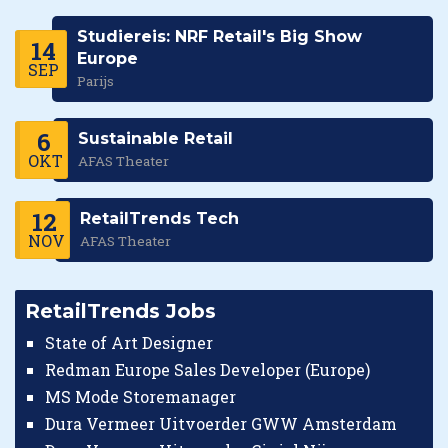
Studiereis: NRF Retail's Big Show
14
Europe
SEP
Parijs
6
Sustainable Retail
OKT
AFAS Theater
12
RetailTrends Tech
NOV
AFAS Theater
RetailTrends Jobs
State of Art Designer
Redman Europe Sales Developer (Europe)
MS Mode Storemanager
Dura Vermeer Uitvoerder GWW Amsterdam