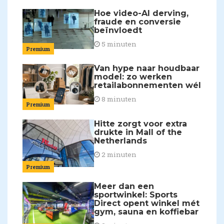
Hoe video-AI derving,
fraude en conversie
beïnvloedt
5 minuten
Premium
Van hype naar houdbaar
model: zo werken
retailabonnementen wél
8 minuten
Premium
Hitte zorgt voor extra
drukte in Mall of the
Netherlands
2 minuten
Premium
Meer dan een
sportwinkel: Sports
Direct opent winkel mét
gym, sauna en koffiebar