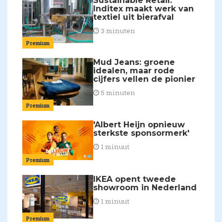
Sustainable Retail:
Inditex maakt werk van
textiel uit bierafval
3 minuten
Premium
Mud Jeans: groene
idealen, maar rode
cijfers vellen de pionier
5 minuten
Premium
'Albert Heijn opnieuw
sterkste sponsormerk'
1 minuut
Premium
IKEA opent tweede
showroom in Nederland
1 minuut
Premium