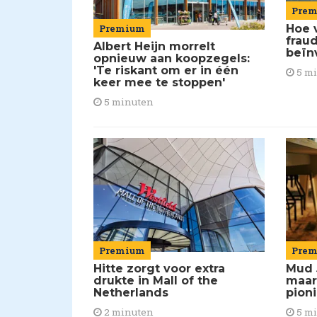
Pre
Premium
Hoe 
frau
Albert Heijn morrelt
beïn
opnieuw aan koopzegels:
'Te riskant om er in één
5 m
keer mee te stoppen'
5 minuten
Premium
Pre
Hitte zorgt voor extra
Mud 
drukte in Mall of the
maar
Netherlands
pion
2 minuten
5 m