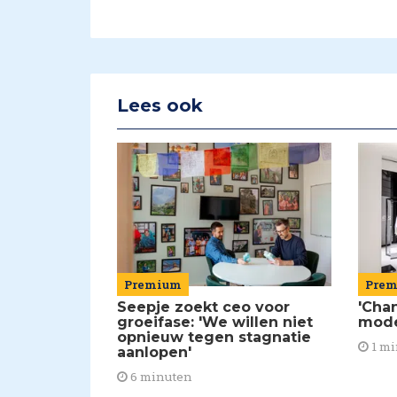
Lees ook
Premium
Pre
Seepje zoekt ceo voor
'Chan
groeifase: 'We willen niet
mod
opnieuw tegen stagnatie
1 mi
aanlopen'
6 minuten