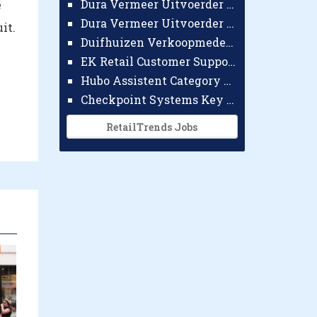
Dura Vermeer Uitvoerder GWW Amsterdam
e
Dura Vermeer Uitvoerder Civiel Nijmegen
it.
Duifhuizen Verkoopmedewerker Ridderkerk
EK Retail Customer Support Omnichannel
Hubo Assistent Category Manager
Checkpoint Systems Key Accountmanager Benelux
RetailTrends Jobs