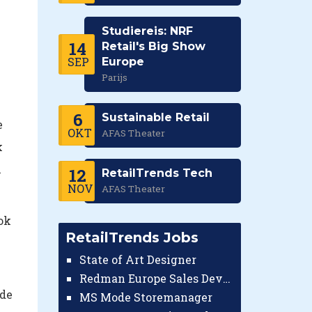
Studiereis: NRF
14
Retail's Big Show
SEP
Europe
Parijs
6
Sustainable Retail
e
OKT
AFAS Theater
k
n
12
RetailTrends Tech
NOV
AFAS Theater
ok
RetailTrends Jobs
State of Art Designer
Redman Europe Sales Developer (Europe)
 de
MS Mode Storemanager