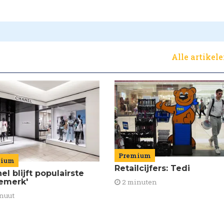
Alle artikel
Premium
mium
Retailcijfers: Tedi
el blijft populairste
emerk'
2 minuten
nuut