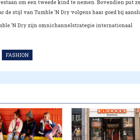
egestaan om een tweede kind te nemen. Bovendien put z
r de stijl van Tumble ’N Dry volgens haar goed bij aanslu
ble ’N Dry zijn omnichannelstrategie internationaal
FASHION