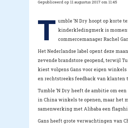
Gepubliceerd op 11 augustus 2017 om 11:45
T
umble ’N Dry hoopt op korte te
kinderkledingmerk is momentee
commercemanager Rachel Gan
Het Nederlandse label opent deze maand
zevende brandstore geopend, terwijl T
kiest volgens Gans voor eigen winkels
en rechtstreeks feedback van klanten te
Tumble ’N Dry heeft de ambitie om een 
in China winkels te openen, maar het m
samenwerking met Alibaba een flagship
Gans heeft grote verwachtingen van Ch