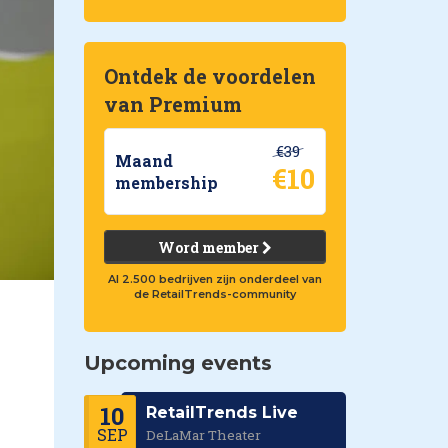
Ontdek de voordelen
van Premium
€39
Maand
€10
membership
Word member
Al 2.500 bedrijven zijn onderdeel van
de RetailTrends-community
Upcoming events
10
RetailTrends Live
SEP
DeLaMar Theater