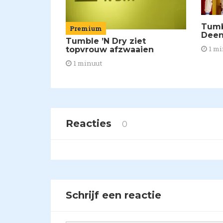
Tumb
Premium
Deen
Tumble ’N Dry ziet
1 mi
topvrouw afzwaaien
1 minuut
Reacties
0
Schrijf een reactie