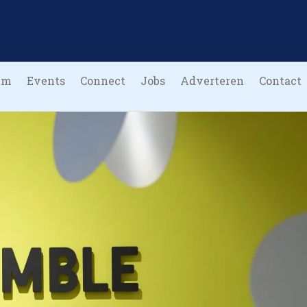
um
Events
Connect
Jobs
Adverteren
Contact