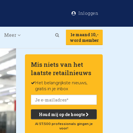
Inloggen
Meer
1e maand 10,-
Search
word member
Mis niets van het
laatste retailnieuws
Het belangrijkste nieuws,
gratis in je inbox
Houd mij op de hoogte
Al 57.500 professionals gingen je
voor!