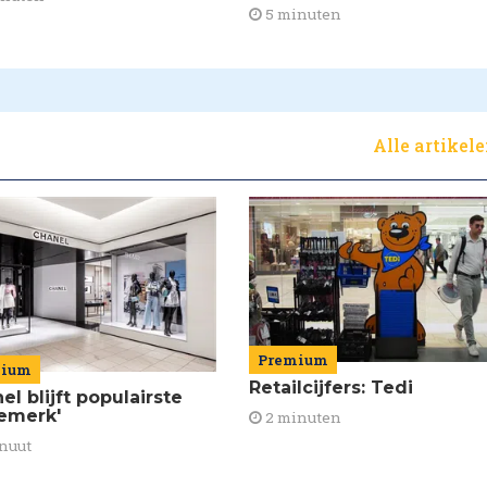
5 minuten
Alle artikel
Premium
mium
Retailcijfers: Tedi
el blijft populairste
emerk'
2 minuten
nuut