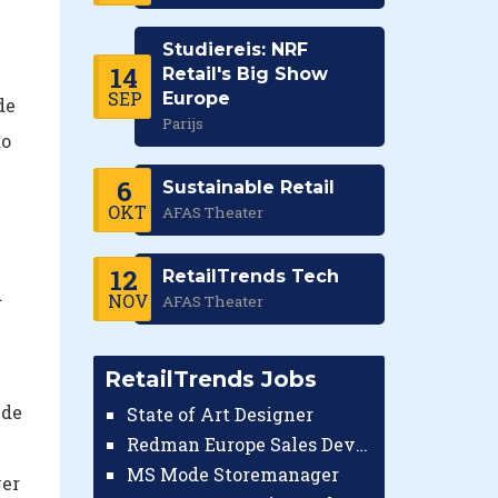
Studiereis: NRF
14
Retail's Big Show
SEP
Europe
de
Parijs
do
6
Sustainable Retail
OKT
AFAS Theater
12
RetailTrends Tech
d
NOV
AFAS Theater
RetailTrends Jobs
 de
State of Art Designer
Redman Europe Sales Developer (Europe)
MS Mode Storemanager
ver