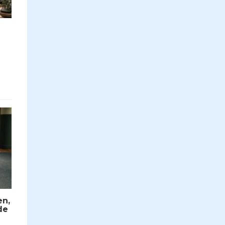
en,
de