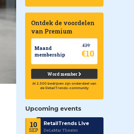
Ontdek de voordelen
van Premium
€39
Maand
€10
membership
Word member
Al 2.500 bedrijven zijn onderdeel van
de RetailTrends-community
Upcoming events
10
RetailTrends Live
SEP
DeLaMar Theater