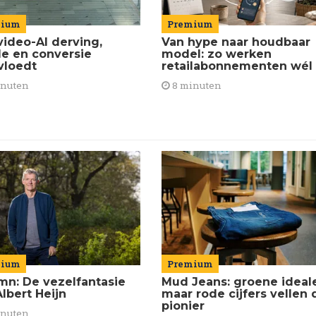
Premium
mium
Van hype naar houdbaar
video-AI derving,
model: zo werken
de en conversie
retailabonnementen wél
vloedt
8 minuten
inuten
mium
Premium
mn: De vezelfantasie
Mud Jeans: groene ideal
lbert Heijn
maar rode cijfers vellen 
pionier
inuten