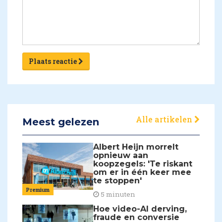
Plaats reactie
Alle artikelen
Meest gelezen
Albert Heijn morrelt
opnieuw aan
koopzegels: 'Te riskant
om er in één keer mee
te stoppen'
Premium
5 minuten
Hoe video-AI derving,
fraude en conversie