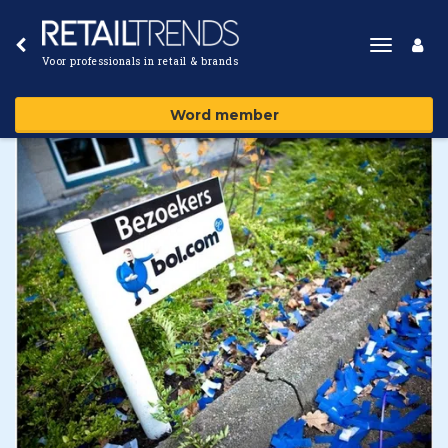
Toggle
Voor professionals in retail & brands
navigat
Word member