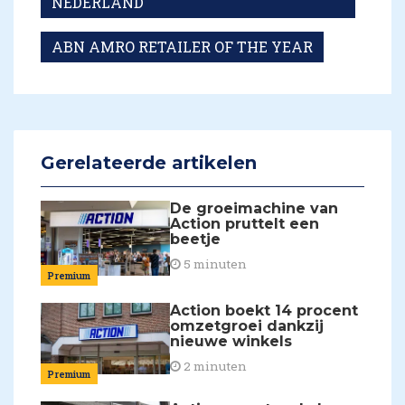
NEDERLAND
ABN AMRO RETAILER OF THE YEAR
Gerelateerde artikelen
De groeimachine van
Action pruttelt een
beetje
5 minuten
Premium
Action boekt 14 procent
omzetgroei dankzij
nieuwe winkels
2 minuten
Premium