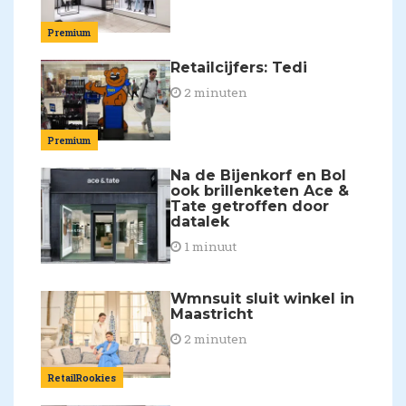
Premium
Retailcijfers: Tedi
2 minuten
Premium
Na de Bijenkorf en Bol
ook brillenketen Ace &
Tate getroffen door
datalek
1 minuut
Wmnsuit sluit winkel in
Maastricht
2 minuten
RetailRookies