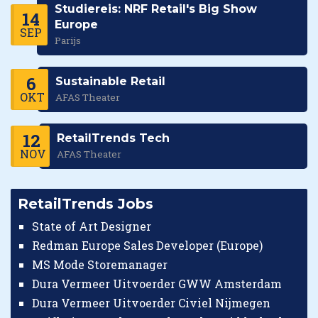
Studiereis: NRF Retail's Big Show
14
Europe
SEP
Parijs
6
Sustainable Retail
OKT
AFAS Theater
12
RetailTrends Tech
NOV
AFAS Theater
RetailTrends Jobs
State of Art Designer
Redman Europe Sales Developer (Europe)
MS Mode Storemanager
Dura Vermeer Uitvoerder GWW Amsterdam
Dura Vermeer Uitvoerder Civiel Nijmegen