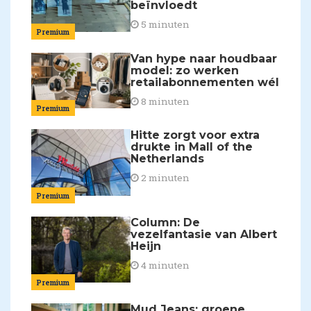
beïnvloedt
5 minuten
Premium
Van hype naar houdbaar
model: zo werken
retailabonnementen wél
8 minuten
Premium
Hitte zorgt voor extra
drukte in Mall of the
Netherlands
2 minuten
Premium
Column: De
vezelfantasie van Albert
Heijn
4 minuten
Premium
Mud Jeans: groene