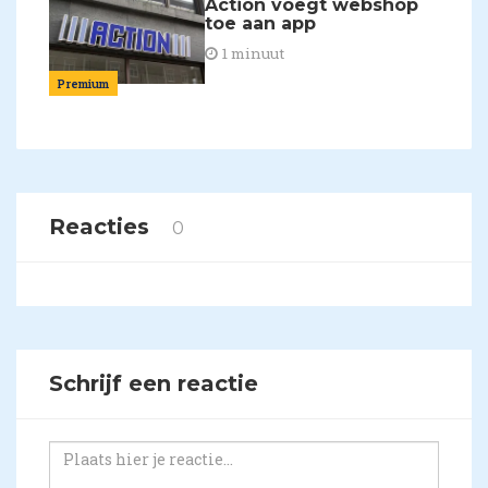
Action voegt webshop
toe aan app
1 minuut
Premium
Reacties
0
Schrijf een reactie