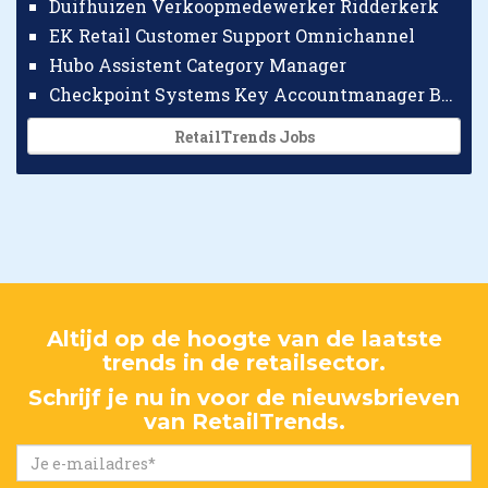
Duifhuizen Verkoopmedewerker Ridderkerk
EK Retail Customer Support Omnichannel
Hubo Assistent Category Manager
Checkpoint Systems Key Accountmanager Benelux
RetailTrends Jobs
Altijd op de hoogte van de laatste
trends in de retailsector.
Schrijf je nu in voor de nieuwsbrieven
van RetailTrends.