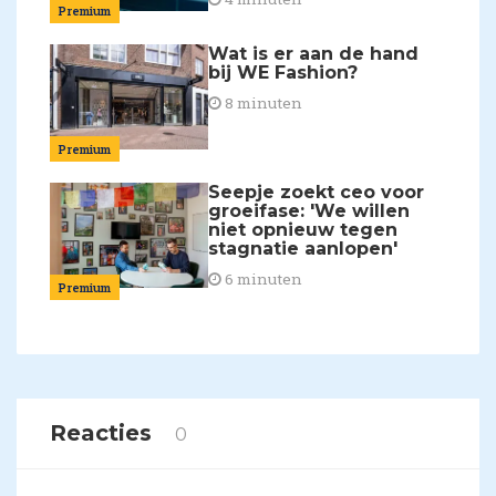
Premium
Wat is er aan de hand
bij WE Fashion?
8 minuten
Premium
Seepje zoekt ceo voor
groeifase: 'We willen
niet opnieuw tegen
stagnatie aanlopen'
6 minuten
Premium
Reacties
0