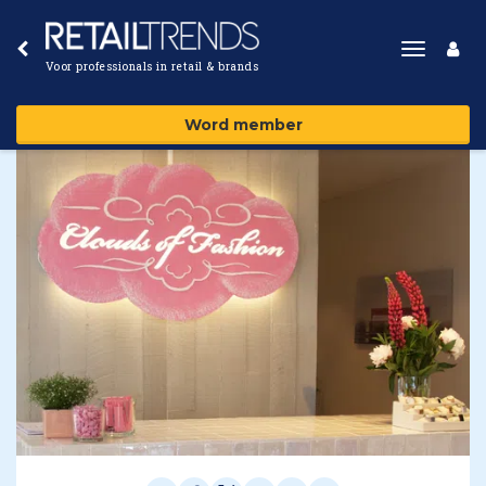
Toggle
Voor professionals in retail & brands
navigat
Word member