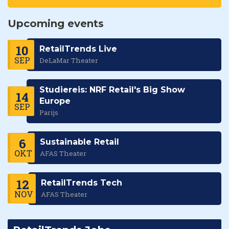
Upcoming events
10
RetailTrends Live
SEP
DeLaMar Theater
Studiereis: NRF Retail's Big Show
14
Europe
SEP
Parijs
6
Sustainable Retail
OKT
AFAS Theater
12
RetailTrends Tech
NOV
AFAS Theater