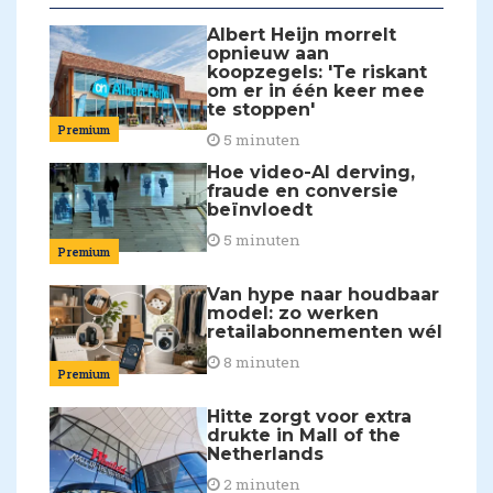
Albert Heijn morrelt
opnieuw aan
koopzegels: 'Te riskant
om er in één keer mee
te stoppen'
Premium
5 minuten
Hoe video-AI derving,
fraude en conversie
beïnvloedt
5 minuten
Premium
Van hype naar houdbaar
model: zo werken
retailabonnementen wél
8 minuten
Premium
Hitte zorgt voor extra
drukte in Mall of the
Netherlands
2 minuten