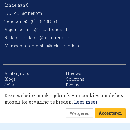
Lindelaan 8
6721 VC Bennekom
Telefoon: +31 (0) 318 431 553
Algemeen:
info@retailtrends.nl
Redactie:
redactie@retailtrends.nl
Membership:
member@retailtrends.nl
Achtergrond
Nieuws
Blogs
Columns
Jobs
Events
Contact
Word member
Deze website maakt gebruik van cookies om de best
Archief
Sitemap
Dit artikel krijg je cadeau. Lees alles van
mogelijke ervaring te bieden.
Lees meer
RetailTrends voor slechts € 10,- (eerste maand).
Accepteren
Weigeren
Word member
Of log in
Website is powered by