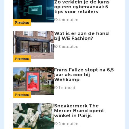
Zo verklein je de kans
op een cyberaanval: 5
tips voor retailers
4 minuten
Premium
Wat is er aan de hand
bij WE Fashion?
8 minuten
Premium
Frans Falize stopt na 6,5
jaar als coo bij
Wehkamp
1 minuut
Premium
Sneakermerk The
Mercer Brand opent
winkel in Parijs
2 minuten