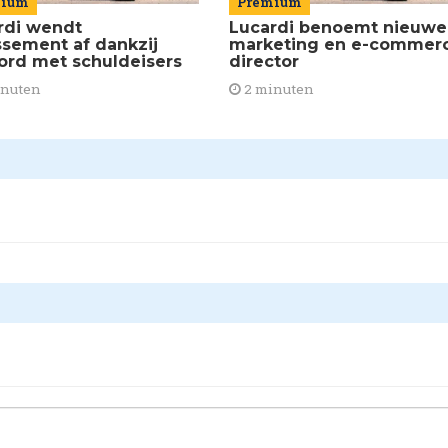
mium
Premium
rdi wendt
Lucardi benoemt nieuwe
issement af dankzij
marketing en e-commer
ord met schuldeisers
director
inuten
2 minuten