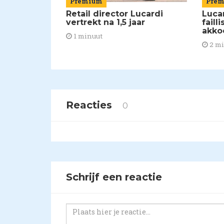
Premium
Pre
Retail director Lucardi
Luca
vertrekt na 1,5 jaar
faill
akko
1 minuut
2 m
Reacties
0
Schrijf een reactie