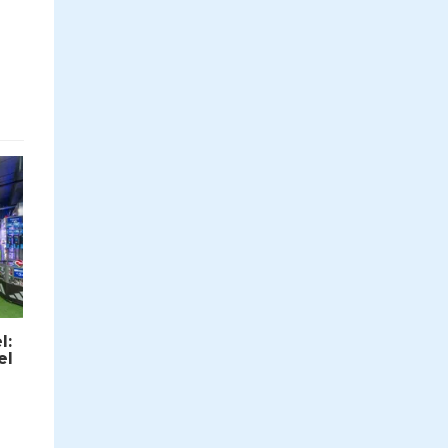
l:
el