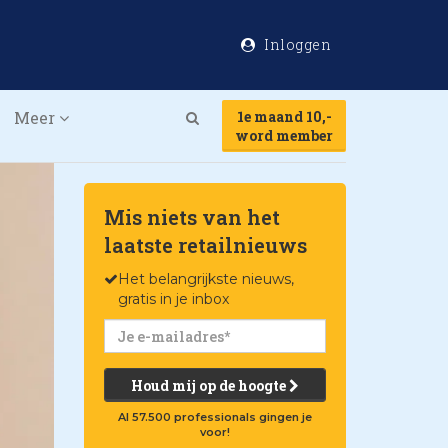
Inloggen
Meer
1e maand 10,-
Search
word member
Mis niets van het
laatste retailnieuws
Het belangrijkste nieuws,
gratis in je inbox
Houd mij op de hoogte
Al 57.500 professionals gingen je
voor!