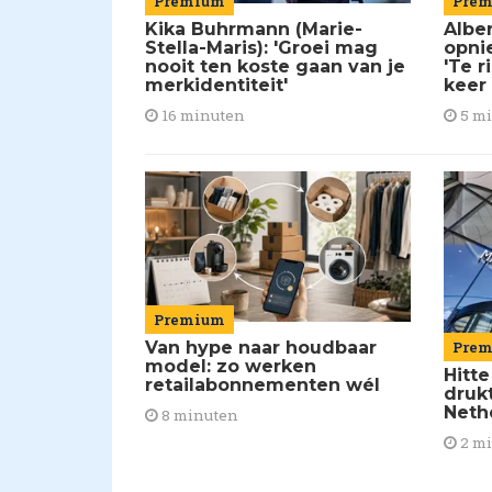
Premium
Pre
Kika Buhrmann (Marie-
Alber
Stella-Maris): 'Groei mag
opni
nooit ten koste gaan van je
'Te r
merkidentiteit'
keer
16 minuten
5 m
Premium
Van hype naar houdbaar
Pre
model: zo werken
Hitte
retailabonnementen wél
drukt
Neth
8 minuten
2 m