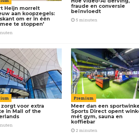
mium
Hoe video-AI derving,
fraude en conversie
t Heijn morrelt
beïnvloedt
euw aan koopzegels:
iskant om er in één
5 minuten
 mee te stoppen'
inuten
Premium
mium
Meer dan een sportwinke
 zorgt voor extra
Sports Direct opent wink
e in Mall of the
mét gym, sauna en
erlands
koffiebar
inuten
2 minuten