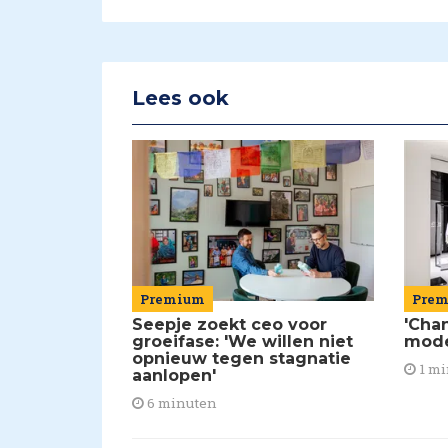
Lees ook
Premium
Pre
Seepje zoekt ceo voor
'Chan
groeifase: 'We willen niet
mod
opnieuw tegen stagnatie
1 mi
aanlopen'
6 minuten