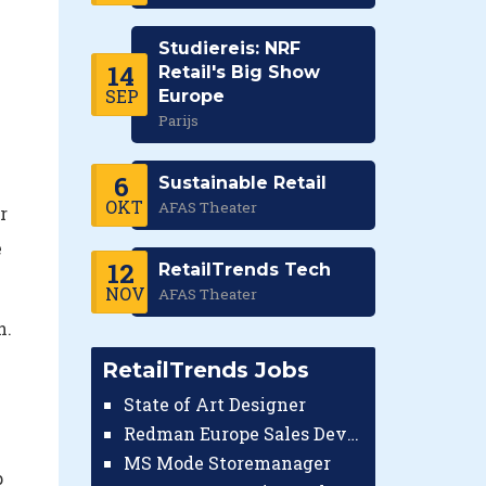
Studiereis: NRF
14
Retail's Big Show
SEP
Europe
Parijs
6
Sustainable Retail
OKT
AFAS Theater
r
e
12
RetailTrends Tech
NOV
AFAS Theater
n.
RetailTrends Jobs
State of Art Designer
Redman Europe Sales Developer (Europe)
MS Mode Storemanager
p