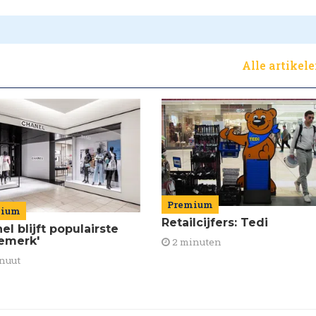
Alle artikel
Premium
mium
Retailcijfers: Tedi
el blijft populairste
emerk'
2 minuten
nuut