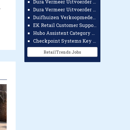
Dura Vermeer Uitvoerder GWW Amsterdam
.
Dura Vermeer Uitvoerder Civiel Nijmegen
Duifhuizen Verkoopmedewerker Ridderkerk
EK Retail Customer Support Omnichannel
Hubo Assistent Category Manager
Checkpoint Systems Key Accountmanager Benelux
RetailTrends Jobs