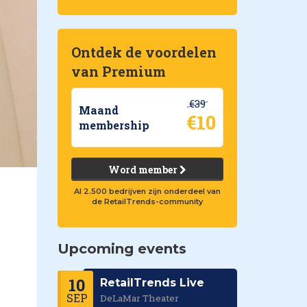
Ontdek de voordelen
van Premium
€39
Maand
€10
membership
Word member
Al 2.500 bedrijven zijn onderdeel van
de RetailTrends-community
Upcoming events
10
RetailTrends Live
SEP
DeLaMar Theater