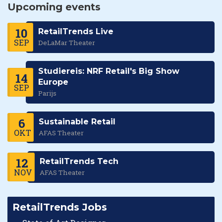
Upcoming events
10
RetailTrends Live
SEP
DeLaMar Theater
Studiereis: NRF Retail's Big Show
14
Europe
SEP
Parijs
6
Sustainable Retail
OKT
AFAS Theater
12
RetailTrends Tech
NOV
AFAS Theater
RetailTrends Jobs