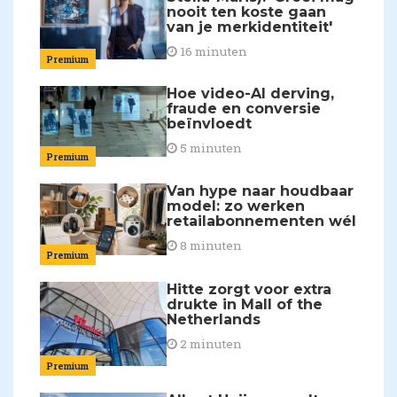
nooit ten koste gaan
van je merkidentiteit'
16 minuten
Premium
Hoe video-AI derving,
fraude en conversie
beïnvloedt
5 minuten
Premium
Van hype naar houdbaar
model: zo werken
retailabonnementen wél
8 minuten
Premium
Hitte zorgt voor extra
drukte in Mall of the
Netherlands
2 minuten
Premium