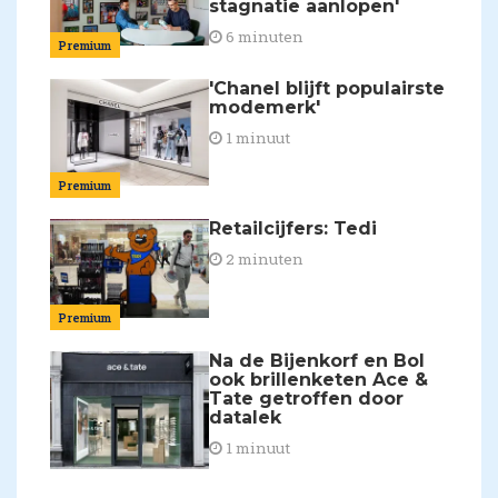
stagnatie aanlopen'
6 minuten
Premium
'Chanel blijft populairste
modemerk'
1 minuut
Premium
Retailcijfers: Tedi
2 minuten
Premium
Na de Bijenkorf en Bol
ook brillenketen Ace &
Tate getroffen door
datalek
1 minuut