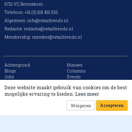
6721 VC Bennekom
Telefoon: +31 (0) 318 431 553
Algemeen:
info@retailtrends.nl
Redactie:
redactie@retailtrends.nl
Membership:
member@retailtrends.nl
Achtergrond
Nieuws
10 collega’s
Blogs
Columns
Jobs
Events
Contact
Word member
Deze website maakt gebruik van cookies om de best
Archief
Sitemap
Korting op events
mogelijke ervaring te bieden.
Lees meer
Accepteren
Weigeren
Website is powered by