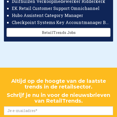
Duifhuizen Verkoopmedewerker Ridderkerk
EK Retail Customer Support Omnichannel
Hubo Assistent Category Manager
Checkpoint Systems Key Accountmanager Benelux
RetailTrends Jobs
Altijd op de hoogte van de laatste
trends in de retailsector.
Schrijf je nu in voor de nieuwsbrieven
van RetailTrends.