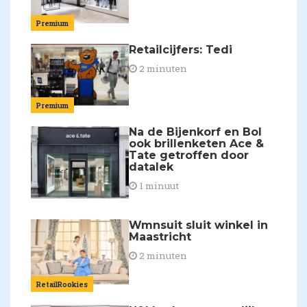
Premium
Retailcijfers: Tedi
2 minuten
Premium
Na de Bijenkorf en Bol
ook brillenketen Ace &
Tate getroffen door
datalek
1 minuut
Wmnsuit sluit winkel in
Maastricht
2 minuten
RetailRookies