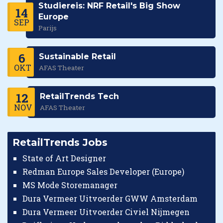
Studiereis: NRF Retail's Big Show
14
Europe
SEP
Parijs
6
Sustainable Retail
OKT
AFAS Theater
12
RetailTrends Tech
NOV
AFAS Theater
RetailTrends Jobs
State of Art Designer
Redman Europe Sales Developer (Europe)
MS Mode Storemanager
Dura Vermeer Uitvoerder GWW Amsterdam
Dura Vermeer Uitvoerder Civiel Nijmegen