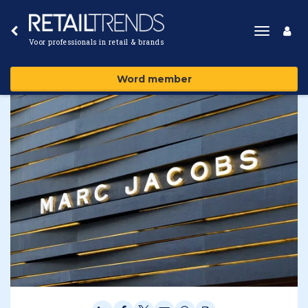
Toggle
Voor professionals in retail & brands
navigat
Word member