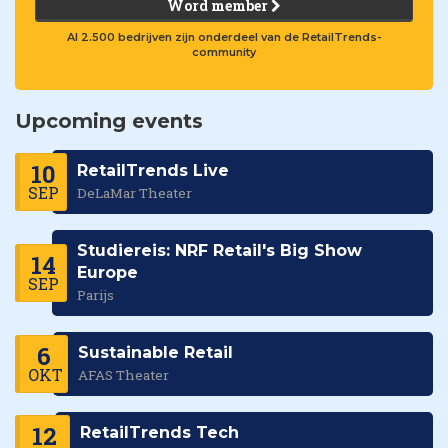
Word member
Al 2.500 bedrijven zijn onderdeel van de RetailTrends-
community
Upcoming events
10
RetailTrends Live
SEP
DeLaMar Theater
Studiereis: NRF Retail's Big Show
14
Europe
SEP
Parijs
6
Sustainable Retail
OKT
AFAS Theater
12
RetailTrends Tech