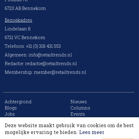
6720 AB Bennekom
Bezoekadres
Lindelaan 8
6721 VC Bennekom
Telefoon: +31 (0) 318 431 553
Algemeen:
info@retailtrends.nl
Redactie:
redactie@retailtrends.nl
Membership:
member@retailtrends.nl
Achtergrond
Nieuws
10 collega’s
Blogs
Columns
Jobs
Events
Contact
Word member
Deze website maakt gebruik van cookies om de best
Archief
Sitemap
Korting op events
mogelijke ervaring te bieden.
Lees meer