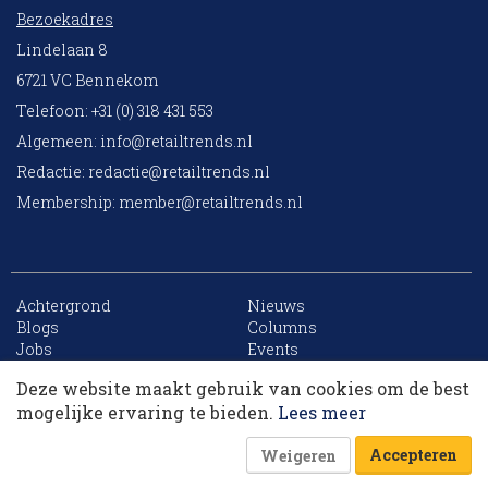
Bezoekadres
Lindelaan 8
6721 VC Bennekom
Telefoon: +31 (0) 318 431 553
Algemeen:
info@retailtrends.nl
Redactie:
redactie@retailtrends.nl
Membership:
member@retailtrends.nl
Achtergrond
Nieuws
10 collega’s
Blogs
Columns
Jobs
Events
Contact
Word member
Deze website maakt gebruik van cookies om de best
Archief
Sitemap
Korting op events
mogelijke ervaring te bieden.
Lees meer
Accepteren
Weigeren
Website is powered by