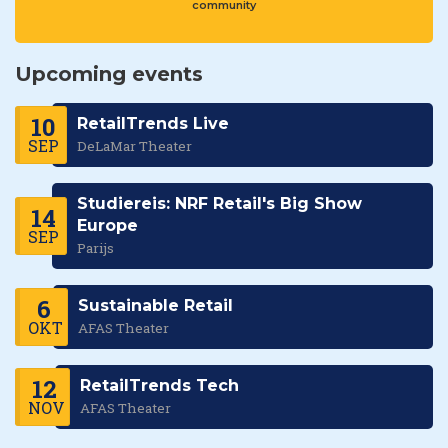
community
Upcoming events
10
RetailTrends Live
SEP
DeLaMar Theater
Studiereis: NRF Retail's Big Show
14
Europe
SEP
Parijs
6
Sustainable Retail
OKT
AFAS Theater
12
RetailTrends Tech
NOV
AFAS Theater