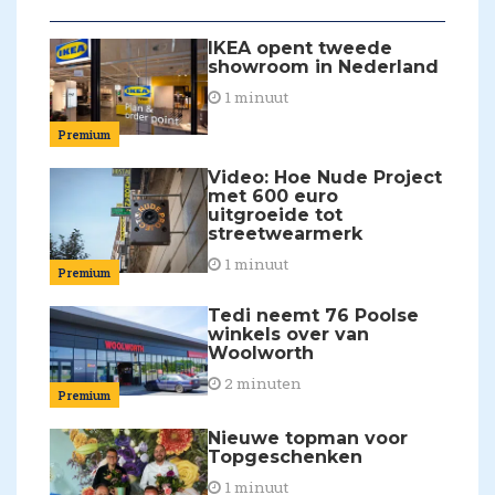
IKEA opent tweede
showroom in Nederland
1 minuut
Premium
Video: Hoe Nude Project
met 600 euro
uitgroeide tot
streetwearmerk
1 minuut
Premium
Tedi neemt 76 Poolse
winkels over van
Woolworth
2 minuten
Premium
Nieuwe topman voor
Topgeschenken
1 minuut