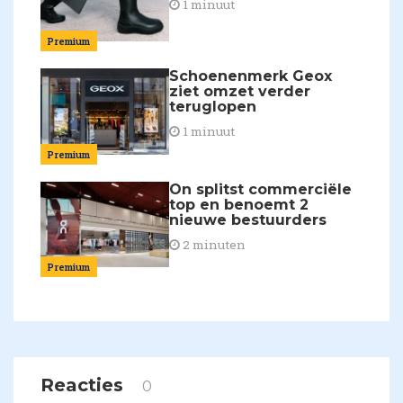
1 minuut
Premium
Schoenenmerk Geox
ziet omzet verder
teruglopen
1 minuut
Premium
On splitst commerciële
top en benoemt 2
nieuwe bestuurders
2 minuten
Premium
Reacties
0