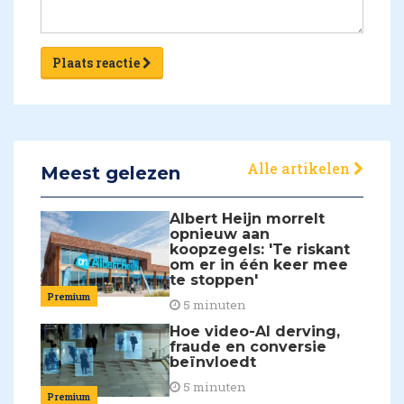
Plaats reactie
Alle artikelen
Meest gelezen
Albert Heijn morrelt
opnieuw aan
koopzegels: 'Te riskant
om er in één keer mee
te stoppen'
Premium
5 minuten
Hoe video-AI derving,
fraude en conversie
beïnvloedt
5 minuten
Premium