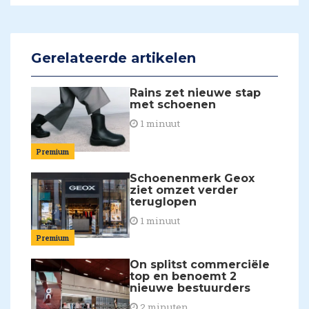
Gerelateerde artikelen
Rains zet nieuwe stap
met schoenen
1 minuut
Premium
Schoenenmerk Geox
ziet omzet verder
teruglopen
1 minuut
Premium
On splitst commerciële
top en benoemt 2
nieuwe bestuurders
2 minuten