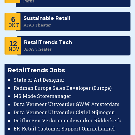
Parijs
6
Sustainable Retail
OKT
AFAS Theater
12
RetailTrends Tech
NOV
AFAS Theater
RetailTrends Jobs
State of Art Designer
Redman Europe Sales Developer (Europe)
MS Mode Storemanager
Dura Vermeer Uitvoerder GWW Amsterdam
Dura Vermeer Uitvoerder Civiel Nijmegen
Duifhuizen Verkoopmedewerker Ridderkerk
EK Retail Customer Support Omnichannel