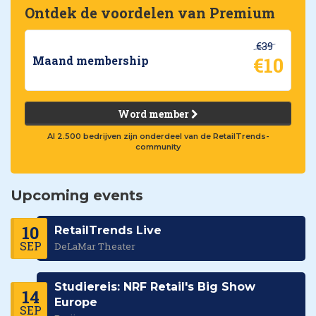
Ontdek de voordelen van Premium
€39
€10
Maand membership
Word member
Al 2.500 bedrijven zijn onderdeel van de RetailTrends-
community
Upcoming events
10
RetailTrends Live
SEP
DeLaMar Theater
Studiereis: NRF Retail's Big Show
14
Europe
SEP