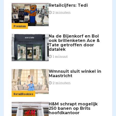
Retailcijfers: Tedi
2 minuten
Premium
Na de Bijenkorf en Bol
ook brillenketen Ace &
Tate getroffen door
datalek
1 minuut
Wmnsuit sluit winkel in
Maastricht
2 minuten
RetailRookies
H&M schrapt mogelijk
250 banen op Brits
hoofdkantoor