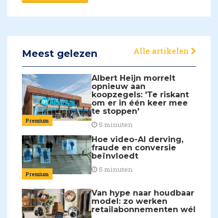
Alle artikelen
Meest gelezen
Albert Heijn morrelt
opnieuw aan
koopzegels: 'Te riskant
om er in één keer mee
te stoppen'
Premium
5 minuten
Hoe video-AI derving,
fraude en conversie
beïnvloedt
5 minuten
Premium
Van hype naar houdbaar
model: zo werken
retailabonnementen wél