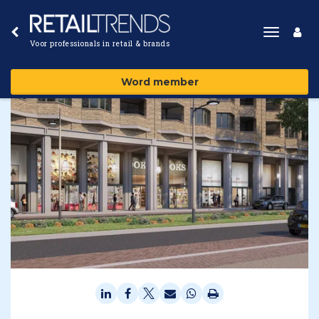
Toggle
Voor professionals in retail & brands
navigat
Word member