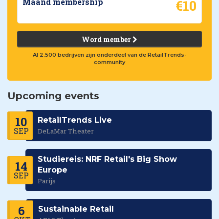
€10
Maand membership
Word member
Al 2.500 bedrijven zijn onderdeel van de RetailTrends-
community
Upcoming events
10
RetailTrends Live
SEP
DeLaMar Theater
Studiereis: NRF Retail's Big Show
14
Europe
SEP
Parijs
6
Sustainable Retail