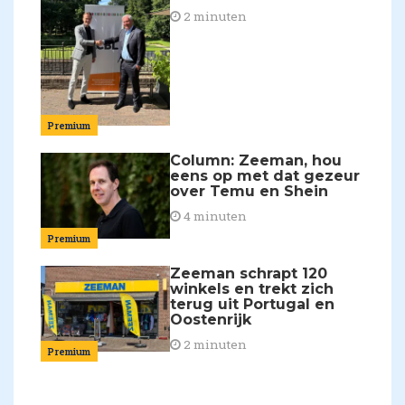
2 minuten
Premium
Column: Zeeman, hou
eens op met dat gezeur
over Temu en Shein
4 minuten
Premium
Zeeman schrapt 120
winkels en trekt zich
terug uit Portugal en
Oostenrijk
2 minuten
Premium