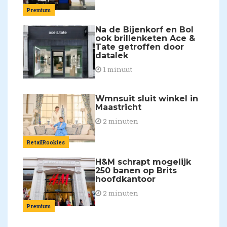
Premium
Na de Bijenkorf en Bol
ook brillenketen Ace &
Tate getroffen door
datalek
1 minuut
Wmnsuit sluit winkel in
Maastricht
2 minuten
RetailRookies
H&M schrapt mogelijk
250 banen op Brits
hoofdkantoor
2 minuten
Premium