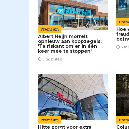
Pre
Premium
Hoe 
frau
Albert Heijn morrelt
beïn
opnieuw aan koopzegels:
'Te riskant om er in één
5 m
keer mee te stoppen'
5 minuten
Premium
Pre
Hitte zorgt voor extra
Colu