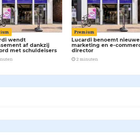
mium
Premium
rdi wendt
Lucardi benoemt nieuwe
issement af dankzij
marketing en e-commer
ord met schuldeisers
director
inuten
2 minuten