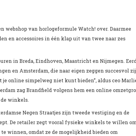
 en webshop van horlogeformule Watch! over. Daarmee
den en accessoires in één klap uit van twee naar zes
euren in Breda, Eindhoven, Maastricht en Nijmegen. Eer
ngen en Amsterdam, die naar eigen zeggen succesvol zij
t je online simpelweg niet kunt bieden”, aldus ceo Marli
rdam zag Brandfield volgens hem een online omzetgro
 de winkels.
terdamse Negen Straatjes zijn tweede vestiging en de
pt. De retailer zegt vooral fysieke winkels te willen o
 te winnen, omdat ze de mogelijkheid bieden om