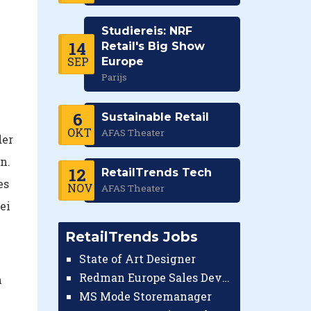
Studiereis: NRF
14
Retail's Big Show
SEP
Europe
Parijs
6
Sustainable Retail
OKT
AFAS Theater
der
n.
12
RetailTrends Tech
es
NOV
AFAS Theater
ei
RetailTrends Jobs
State of Art Designer
Redman Europe Sales Developer (Europe)
m
MS Mode Storemanager