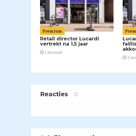
Premium
Pre
Retail director Lucardi
Luca
vertrekt na 1,5 jaar
faill
akko
1 minuut
2 m
Reacties
0