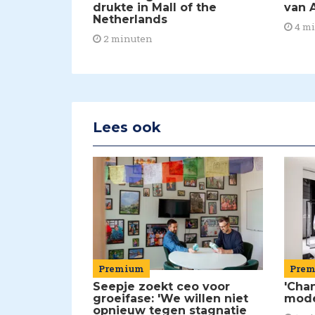
drukte in Mall of the
van A
Netherlands
4 m
2 minuten
Lees ook
Premium
Pre
Seepje zoekt ceo voor
'Chan
groeifase: 'We willen niet
mod
opnieuw tegen stagnatie