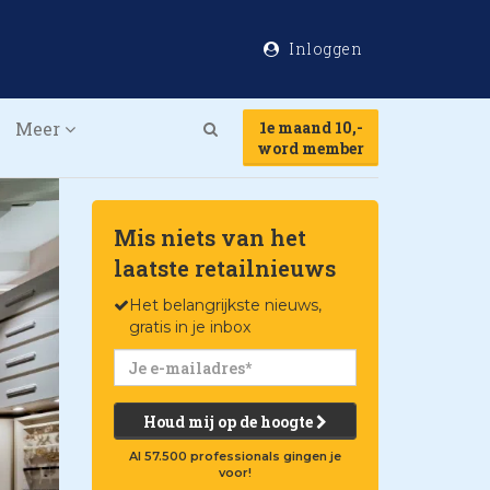
Inloggen
Meer
1e maand 10,-
Search
word member
Mis niets van het
laatste retailnieuws
Het belangrijkste nieuws,
gratis in je inbox
Houd mij op de hoogte
Al 57.500 professionals gingen je
voor!