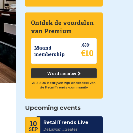
Ontdek de voordelen
van Premium
€39
Maand
€10
membership
Word member
Al 2.500 bedrijven zijn onderdeel van
de RetailTrends-community
Upcoming events
10
RetailTrends Live
SEP
DeLaMar Theater