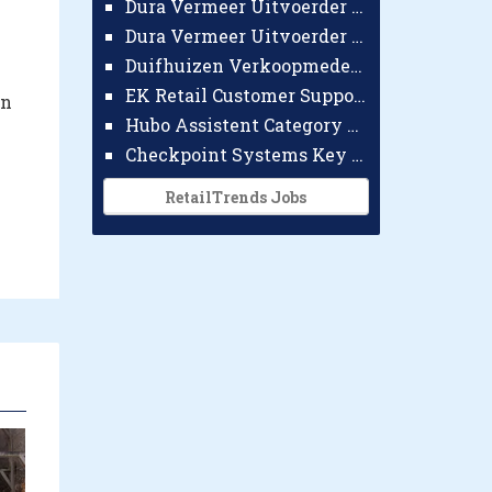
Dura Vermeer Uitvoerder GWW Amsterdam
Dura Vermeer Uitvoerder Civiel Nijmegen
Duifhuizen Verkoopmedewerker Ridderkerk
EK Retail Customer Support Omnichannel
jn
Hubo Assistent Category Manager
Checkpoint Systems Key Accountmanager Benelux
RetailTrends Jobs