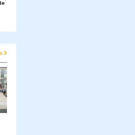
de
en