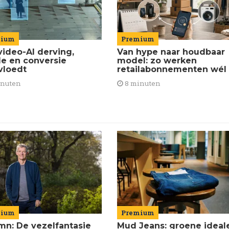
Premium
mium
Van hype naar houdbaar
video-AI derving,
model: zo werken
de en conversie
retailabonnementen wél
vloedt
8 minuten
inuten
mium
Premium
mn: De vezelfantasie
Mud Jeans: groene ideal