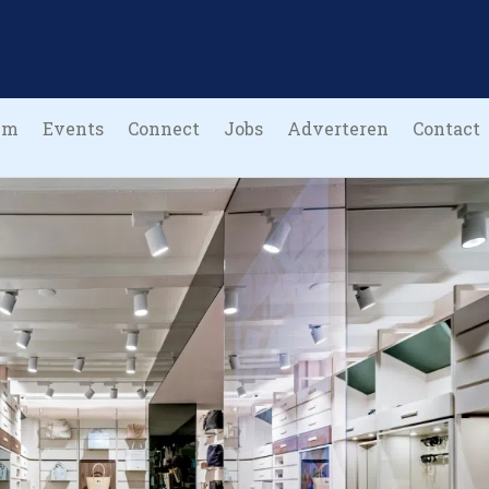
um
Events
Connect
Jobs
Adverteren
Contact