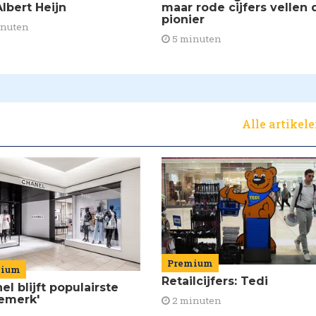
lbert Heijn
maar rode cijfers vellen 
pionier
inuten
5 minuten
Alle artikel
Premium
mium
Retailcijfers: Tedi
el blijft populairste
emerk'
2 minuten