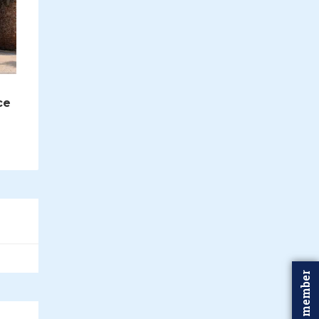
ce
Word member