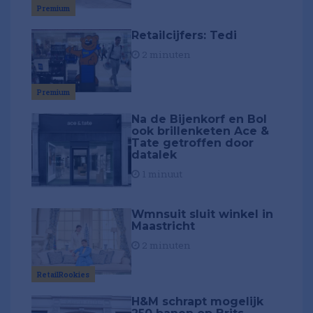
Premium
Retailcijfers: Tedi
2 minuten
Premium
Na de Bijenkorf en Bol
ook brillenketen Ace &
Tate getroffen door
datalek
1 minuut
Wmnsuit sluit winkel in
Maastricht
2 minuten
RetailRookies
H&M schrapt mogelijk