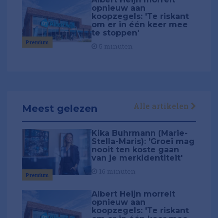
opnieuw aan
koopzegels: 'Te riskant
om er in één keer mee
te stoppen'
Premium
5 minuten
Alle artikelen
Meest gelezen
Kika Buhrmann (Marie-
Stella-Maris): 'Groei mag
nooit ten koste gaan
van je merkidentiteit'
16 minuten
Premium
Albert Heijn morrelt
opnieuw aan
koopzegels: 'Te riskant