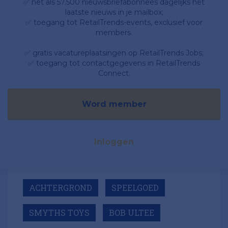
✅ net als 57.500 nieuwsbriefabonnees dagelijks het
laatste nieuws in je mailbox;
✅ toegang tot RetailTrends-events, exclusief voor
members.
✅ gratis vacatureplaatsingen op RetailTrends Jobs;
✅ toegang tot contactgegevens in RetailTrends
Connect.
Word member
Inloggen
ACHTERGROND
SPEELGOED
SMYTHS TOYS
BOB ULTEE