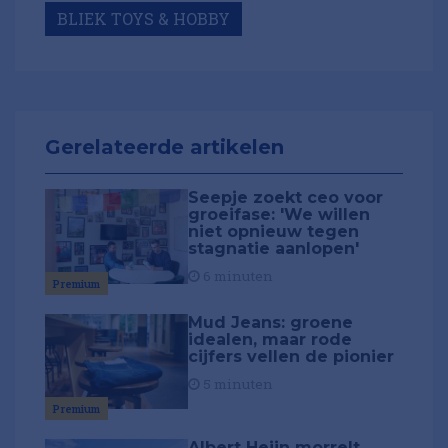
BLIEK TOYS & HOBBY
Gerelateerde artikelen
Seepje zoekt ceo voor
groeifase: 'We willen
niet opnieuw tegen
stagnatie aanlopen'
6 minuten
Premium
Mud Jeans: groene
idealen, maar rode
cijfers vellen de pionier
5 minuten
Premium
Albert Heijn morrelt