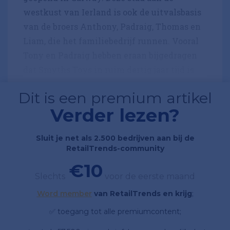
westkust van Ierland is ook de uitvalsbasis
van de broers Anthony, Padraig, Thomas en
Liam, die het familiebedrijf runnen. Vooral
Tony en Padraig hebben eraan bijgedragen
dat Smyths Toys in ruim dertig jaar tijd is...
Dit is een premium artikel
Verder lezen?
Sluit je net als 2.500 bedrijven aan bij de
RetailTrends-community
€10
Slechts
voor de eerste maand
Word member
van RetailTrends en krijg
;
✅ toegang tot alle premiumcontent;