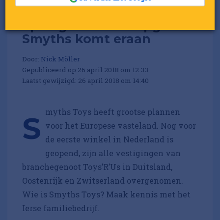
Speelgoedzaken opgelet:
Smyths komt eraan
Door:
Nick Möller
Gepubliceerd op 26 april 2018 om 12:33
Laatst gewijzigd: 26 april 2018 om 14:40
myths Toys heeft grootse plannen
S
voor het Europese vasteland. Nog voor
de eerste winkel in Nederland is
geopend, zijn alle vestigingen van
branchegenoot Toys’R’Us in Duitsland,
Oostenrijk en Zwitserland overgenomen.
Wie is Smyths Toys? Maak kennis met het
Ierse familiebedrijf.