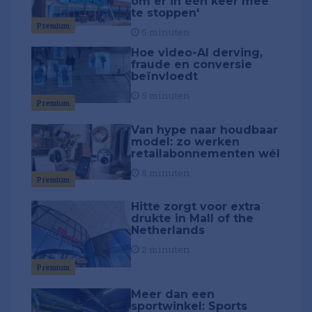
om er in één keer mee
te stoppen'
Premium
5 minuten
Hoe video-AI derving,
fraude en conversie
beïnvloedt
5 minuten
Premium
Van hype naar houdbaar
model: zo werken
retailabonnementen wél
8 minuten
Premium
Hitte zorgt voor extra
drukte in Mall of the
Netherlands
2 minuten
Premium
Meer dan een
sportwinkel: Sports