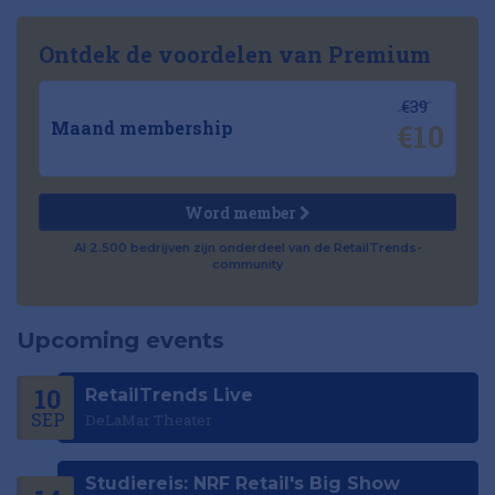
Ontdek de voordelen van Premium
€39
€10
Maand membership
Word member
Al 2.500 bedrijven zijn onderdeel van de RetailTrends-
community
Upcoming events
10
RetailTrends Live
SEP
DeLaMar Theater
Studiereis: NRF Retail's Big Show