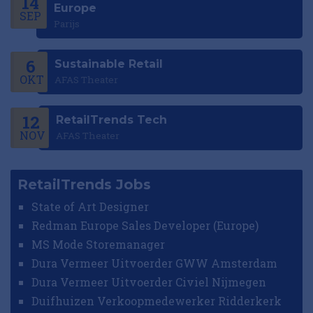
14
Europe
SEP
Parijs
6
Sustainable Retail
OKT
AFAS Theater
12
RetailTrends Tech
NOV
AFAS Theater
RetailTrends Jobs
State of Art Designer
Redman Europe Sales Developer (Europe)
MS Mode Storemanager
Dura Vermeer Uitvoerder GWW Amsterdam
Dura Vermeer Uitvoerder Civiel Nijmegen
Duifhuizen Verkoopmedewerker Ridderkerk