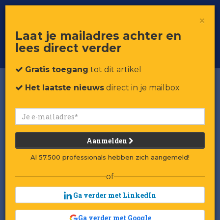
×
Toggle
Voor professionals in retail & brands
Laat je mailadres achter en
navigat
lees direct verder
Word member
Gratis toegang
tot dit artikel
Het laatste nieuws
direct in je mailbox
Aanmelden
Al 57.500 professionals hebben zich aangemeld!
of
Ga verder met LinkedIn
Ga verder met Google