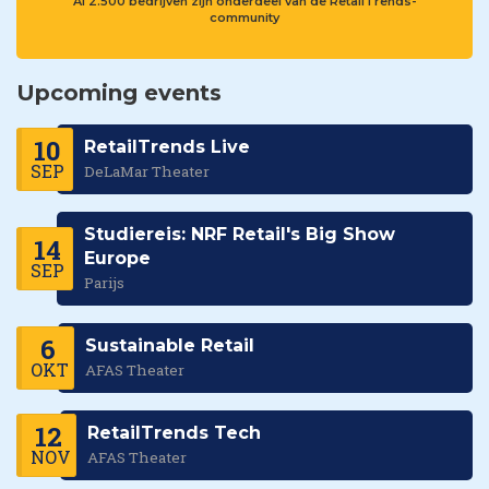
Al 2.500 bedrijven zijn onderdeel van de RetailTrends-
community
Upcoming events
10
RetailTrends Live
SEP
DeLaMar Theater
Studiereis: NRF Retail's Big Show
14
Europe
SEP
Parijs
6
Sustainable Retail
OKT
AFAS Theater
12
RetailTrends Tech
NOV
AFAS Theater