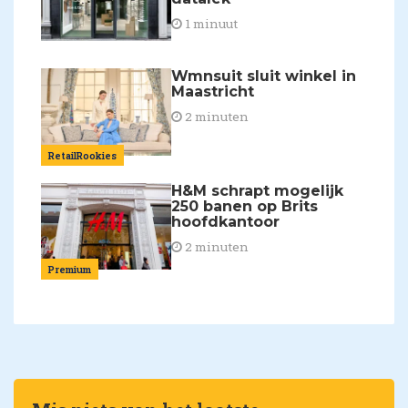
1 minuut
Wmnsuit sluit winkel in
Maastricht
2 minuten
RetailRookies
H&M schrapt mogelijk
250 banen op Brits
hoofdkantoor
2 minuten
Premium