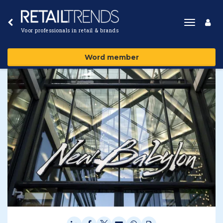
Toggle
Voor professionals in retail & brands
navigat
Word member