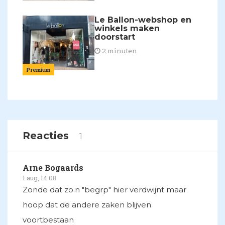
Le Ballon-webshop en
winkels maken
doorstart
2 minuten
Premium
Reacties
1
Arne Bogaards
1 aug, 14:08
Zonde dat zo.n "begrp" hier verdwijnt maar
hoop dat de andere zaken blijven
voortbestaan