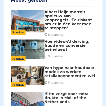
Albert Heijn morrelt
opnieuw aan
koopzegels: 'Te riskant
om er in één keer mee
te stoppen'
Premium
5 minuten
Hoe video-AI derving,
fraude en conversie
beïnvloedt
5 minuten
Premium
Van hype naar houdbaar
model: zo werken
retailabonnementen wél
8 minuten
Premium
Hitte zorgt voor extra
drukte in Mall of the
Netherlands