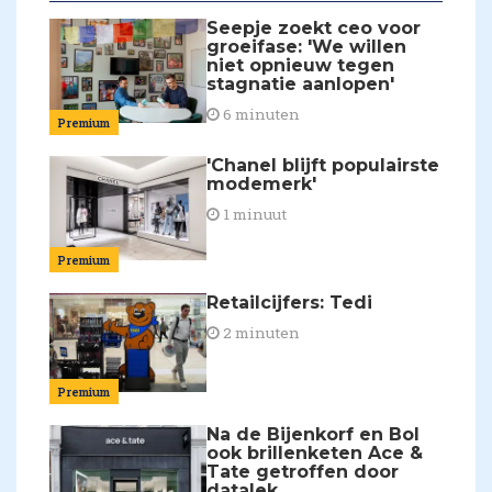
Seepje zoekt ceo voor
groeifase: 'We willen
niet opnieuw tegen
stagnatie aanlopen'
6 minuten
Premium
'Chanel blijft populairste
modemerk'
1 minuut
Premium
Retailcijfers: Tedi
2 minuten
Premium
Na de Bijenkorf en Bol
ook brillenketen Ace &
Tate getroffen door
datalek