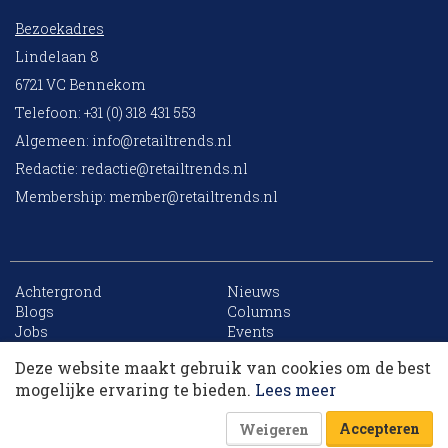
Bezoekadres
Lindelaan 8
6721 VC Bennekom
Telefoon: +31 (0) 318 431 553
Algemeen:
info@retailtrends.nl
Redactie:
redactie@retailtrends.nl
Membership:
member@retailtrends.nl
Achtergrond
Nieuws
10 collega’s
Blogs
Columns
Jobs
Events
Contact
Word member
Deze website maakt gebruik van cookies om de best
Archief
Sitemap
Korting op events
mogelijke ervaring te bieden.
Lees meer
Accepteren
Weigeren
Website is powered by