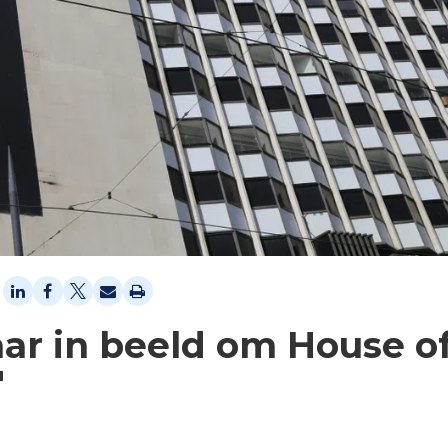
aar in beeld om House o
'