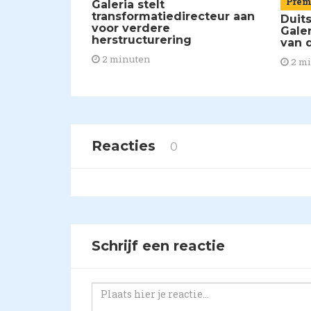
Pre
Galeria stelt
transformatiedirecteur aan
Duit
voor verdere
Galer
herstructurering
van 
2 minuten
2 m
Reacties
0
Schrijf een reactie