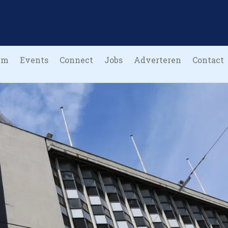
um
Events
Connect
Jobs
Adverteren
Contact