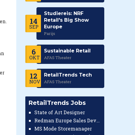
Studiereis: NRF
14
Retail's Big Show
en.
SEP
Europe
Parijs
6
Sustainable Retail
an
OKT
AFAS Theater
er
12
RetailTrends Tech
NOV
AFAS Theater
RetailTrends Jobs
State of Art Designer
Redman Europe Sales Developer (Europe)
MS Mode Storemanager