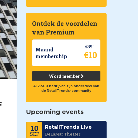
Ontdek de voordelen
van Premium
€39
Maand
€10
membership
Word member
Al 2.500 bedrijven zijn onderdeel van
de RetailTrends-community
f
Upcoming events
10
RetailTrends Live
SEP
DeLaMar Theater