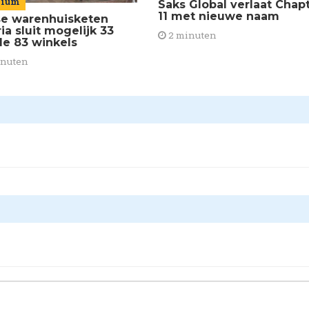
mium
Saks Global verlaat Chap
11 met nieuwe naam
se warenhuisketen
ia sluit mogelijk 33
2 minuten
de 83 winkels
inuten