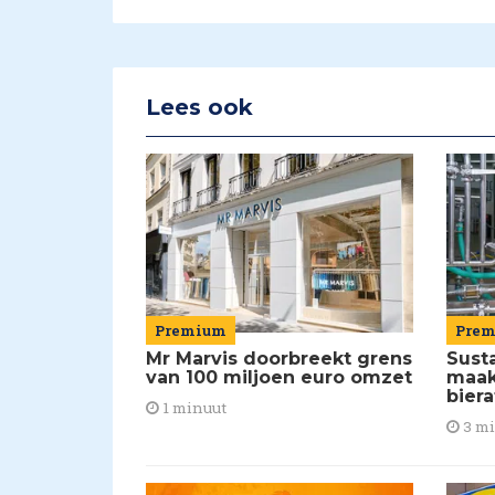
Lees ook
Premium
Pre
Mr Marvis doorbreekt grens
Susta
van 100 miljoen euro omzet
maakt
biera
1 minuut
3 m