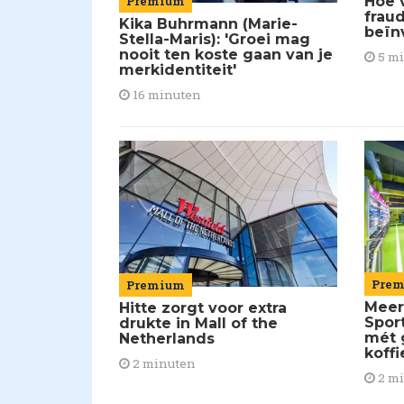
Premium
Hoe 
frau
Kika Buhrmann (Marie-
beïn
Stella-Maris): 'Groei mag
nooit ten koste gaan van je
5 m
merkidentiteit'
16 minuten
Pre
Premium
Meer
Hitte zorgt voor extra
Spor
drukte in Mall of the
mét 
Netherlands
koffi
2 minuten
2 m