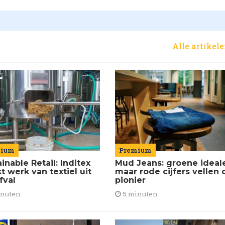
Alle artikel
mium
Premium
inable Retail: Inditex
Mud Jeans: groene ideal
 werk van textiel uit
maar rode cijfers vellen 
fval
pionier
inuten
5 minuten