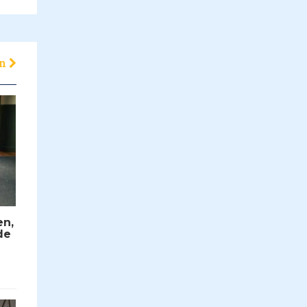
en
en,
de