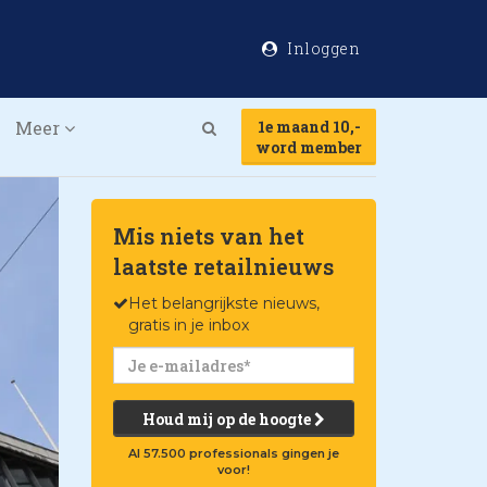
Inloggen
Meer
1e maand 10,-
Search
word member
Mis niets van het
laatste retailnieuws
Het belangrijkste nieuws,
gratis in je inbox
Houd mij op de hoogte
Al 57.500 professionals gingen je
voor!