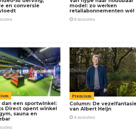
Van hype naar houdbaar
video-AI derving,
model: zo werken
de en conversie
retailabonnementen wél
vloedt
8 minuten
inuten
mium
Premium
 dan een sportwinkel:
Column: De vezelfantasi
ts Direct opent winkel
van Albert Heijn
gym, sauna en
4 minuten
ebar
inuten