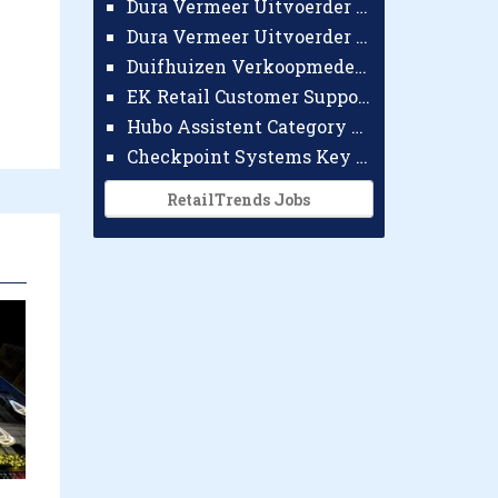
Dura Vermeer Uitvoerder GWW Amsterdam
Dura Vermeer Uitvoerder Civiel Nijmegen
Duifhuizen Verkoopmedewerker Ridderkerk
EK Retail Customer Support Omnichannel
Hubo Assistent Category Manager
Checkpoint Systems Key Accountmanager Benelux
RetailTrends Jobs