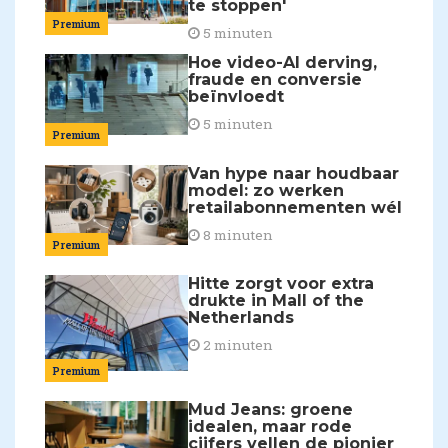
te stoppen'
Premium
5 minuten
Hoe video-AI derving,
fraude en conversie
beïnvloedt
5 minuten
Premium
Van hype naar houdbaar
model: zo werken
retailabonnementen wél
8 minuten
Premium
Hitte zorgt voor extra
drukte in Mall of the
Netherlands
2 minuten
Premium
Mud Jeans: groene
idealen, maar rode
cijfers vellen de pionier