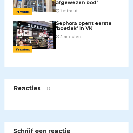
afgewezen bod'
1 minuut
Premium
Sephora opent eerste
'boetiek' in VK
2 minuten
Premium
Reacties
0
Schrijf een reactie