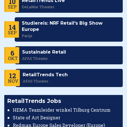
10
RetailTrends Live
SEP
DeLaMar Theater
Studiereis: NRF Retail's Big Show
14
Europe
SEP
Parijs
6
Sustainable Retail
OKT
AFAS Theater
12
RetailTrends Tech
NOV
AFAS Theater
RetailTrends Jobs
HEMA Teamleider winkel Tilburg Centrum
State of Art Designer
Redman Europe Sales Developer (Europe)