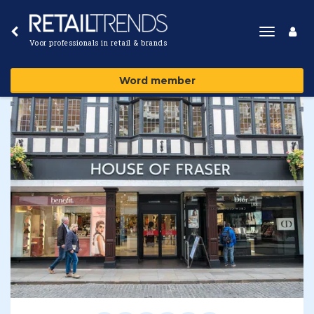
Toggle
Voor professionals in retail & brands
navigat
Word member