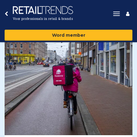
Toggle
Voor professionals in retail & brands
navigat
Word member