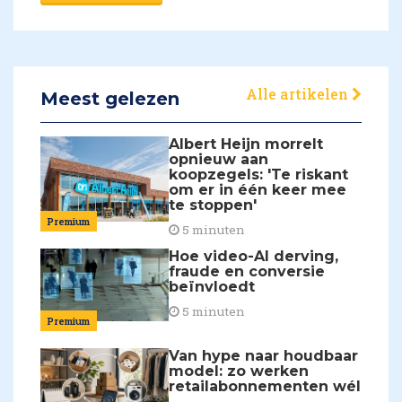
Alle artikelen
Meest gelezen
Albert Heijn morrelt
opnieuw aan
koopzegels: 'Te riskant
om er in één keer mee
te stoppen'
Premium
5 minuten
Hoe video-AI derving,
fraude en conversie
beïnvloedt
5 minuten
Premium
Van hype naar houdbaar
model: zo werken
retailabonnementen wél