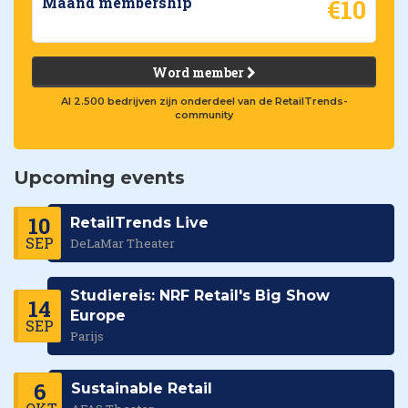
€10
Maand membership
Word member
Al 2.500 bedrijven zijn onderdeel van de RetailTrends-
community
Upcoming events
10
RetailTrends Live
SEP
DeLaMar Theater
Studiereis: NRF Retail's Big Show
14
Europe
SEP
Parijs
6
Sustainable Retail