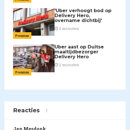
'Uber verhoogt bod op
Delivery Hero,
overname dichtbij'
2 minuten
Premium
Uber aast op Duitse
maaltijdbezorger
Delivery Hero
2 minuten
Premium
Reacties
1
Jan Mesdonk