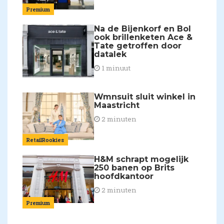
Premium
Na de Bijenkorf en Bol
ook brillenketen Ace &
Tate getroffen door
datalek
1 minuut
Wmnsuit sluit winkel in
Maastricht
2 minuten
RetailRookies
H&M schrapt mogelijk
250 banen op Brits
hoofdkantoor
2 minuten
Premium