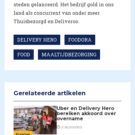
steden gelanceerd. Het bedrijf gold in ons
land als concurrent van onder meer
Thuisbezorgd en Deliveroo.
DELIVERY HERO
FOODORA
FOOD
MAALTIJDBEZORGING
Gerelateerde artikelen
Uber en Delivery Hero
bereiken akkoord over
overname
2 minuten
Premium