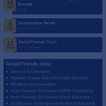
14
Europe
SEP
Parijs
6
Sustainable Retail
OKT
AFAS Theater
12
RetailTrends Tech
NOV
AFAS Theater
RetailTrends Jobs
State of Art Designer
Redman Europe Sales Developer (Europe)
MS Mode Storemanager
Dura Vermeer Uitvoerder GWW Amsterdam
Dura Vermeer Uitvoerder Civiel Nijmegen
Duifhuizen Verkoopmedewerker Ridderkerk