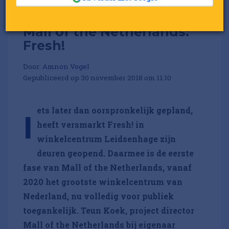
Welkom in deel één van
Mall of the Netherlands:
Fresh!
Door:
Amnon Vogel
Gepubliceerd op 30 november 2018 om 11:10
ets later dan oorspronkelijk gepland,
I
heeft versmarkt Fresh! in
winkelcentrum Leidsenhage zijn
deuren geopend. Daarmee is de eerste
fase van Mall of the Netherlands, vanaf
2020 het grootste winkelcentrum van
Nederland, nu volledig voor publiek
toegankelijk. Teun Koek, project director
Mall of the Netherlands bij eigenaar