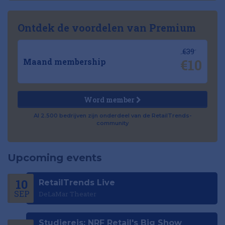
Ontdek de voordelen van Premium
€39
€10
Maand membership
Word member
Al 2.500 bedrijven zijn onderdeel van de RetailTrends-
community
Upcoming events
10
RetailTrends Live
SEP
DeLaMar Theater
Studiereis: NRF Retail's Big Show