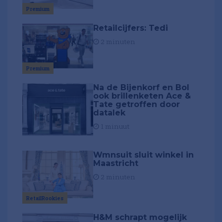
Premium
Retailcijfers: Tedi
2 minuten
Premium
Na de Bijenkorf en Bol
ook brillenketen Ace &
Tate getroffen door
datalek
1 minuut
Wmnsuit sluit winkel in
Maastricht
2 minuten
RetailRookies
H&M schrapt mogelijk