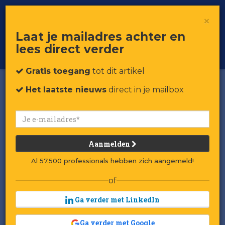
×
Toggle
Voor professionals in retail & brands
Laat je mailadres achter en
navigat
lees direct verder
Word member
Gratis toegang
tot dit artikel
Het laatste nieuws
direct in je mailbox
Aanmelden
Al 57.500 professionals hebben zich aangemeld!
of
Ga verder met LinkedIn
Ga verder met Google