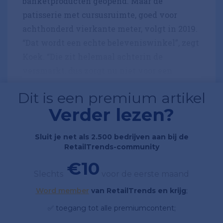
banketproducten geopend. Maar de
patisserie met cursusruimte, goed voor
achthonderd vierkante meter, volgt in 2019.
“Dat wordt een echte beleveniswinkel”, zegt
Koek. “Die zit helemaal achterin de
versmarkt, dus zorgt nu niet voor een...
Dit is een premium artikel
Verder lezen?
Sluit je net als 2.500 bedrijven aan bij de
RetailTrends-community
€10
Slechts
voor de eerste maand
Word member
van RetailTrends en krijg
;
✅ toegang tot alle premiumcontent;