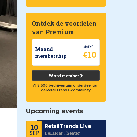
Ontdek de voordelen
van Premium
€39
Maand
€10
membership
Word member
Al 2.500 bedrijven zijn onderdeel van
de RetailTrends-community
Upcoming events
10
RetailTrends Live
SEP
DeLaMar Theater