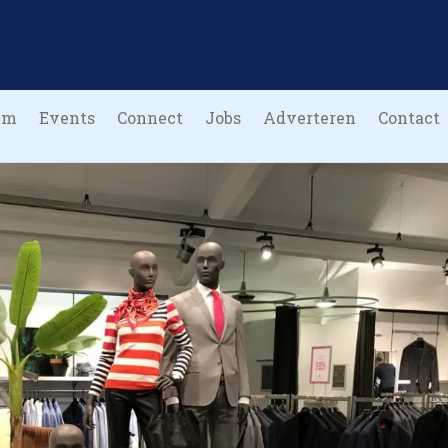
um
Events
Connect
Jobs
Adverteren
Contact