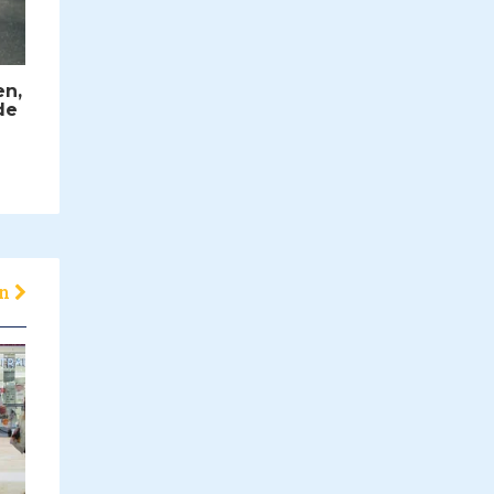
en,
de
en