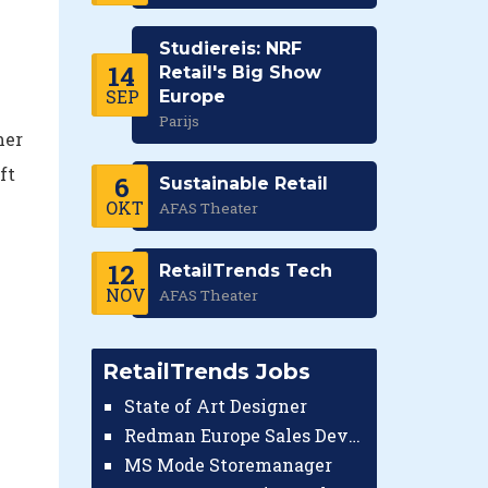
Studiereis: NRF
14
Retail's Big Show
SEP
Europe
Parijs
mer
ft
6
Sustainable Retail
OKT
AFAS Theater
12
RetailTrends Tech
NOV
AFAS Theater
RetailTrends Jobs
State of Art Designer
Redman Europe Sales Developer (Europe)
MS Mode Storemanager