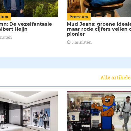
mium
Premium
mn: De vezelfantasie
Mud Jeans: groene ideal
lbert Heijn
maar rode cijfers vellen 
pionier
inuten
5 minuten
Alle artikel