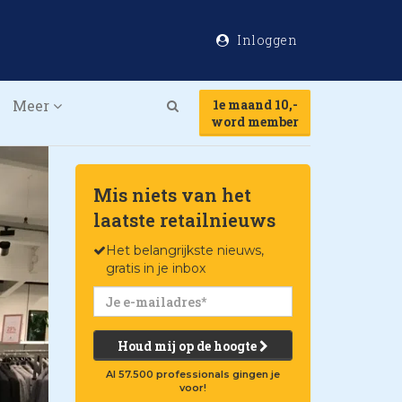
Inloggen
Meer
1e maand 10,-
Search
word member
Mis niets van het
laatste retailnieuws
Het belangrijkste nieuws,
gratis in je inbox
Houd mij op de hoogte
Al 57.500 professionals gingen je
voor!