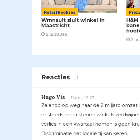
RetailRookies
Pre
Wmnsuit sluit winkel in
H&M 
Maastricht
bane
hoof
2 minuten
2 m
Reacties
1
Hugo Vis
11 dec, 12:27
Zalando op weg naar de 2 miljard omzet in
er steeds meer stenen winkels verdwijnen
verlies in een kwartaal nemen is geen k
Discriminatie het locale tij kan keren.