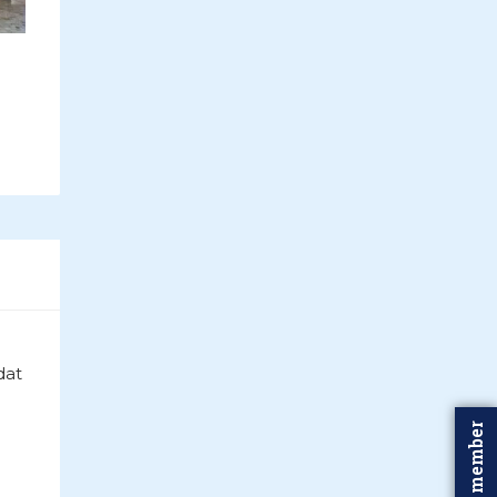
dat
n
Word member