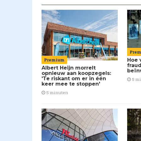
Pre
Premium
Hoe 
frau
Albert Heijn morrelt
beïn
opnieuw aan koopzegels:
'Te riskant om er in één
5 m
keer mee te stoppen'
5 minuten