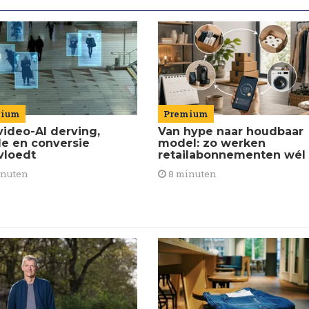
Premium
mium
Van hype naar houdbaar
video-AI derving,
model: zo werken
de en conversie
retailabonnementen wél
vloedt
8 minuten
inuten