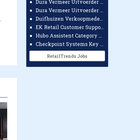
Dura Vermeer Uitvoerder GWW Amsterdam
Dura Vermeer Uitvoerder Civiel Nijmegen
Duifhuizen Verkoopmedewerker Ridderkerk
.
EK Retail Customer Support Omnichannel
Hubo Assistent Category Manager
Checkpoint Systems Key Accountmanager Benelux
RetailTrends Jobs